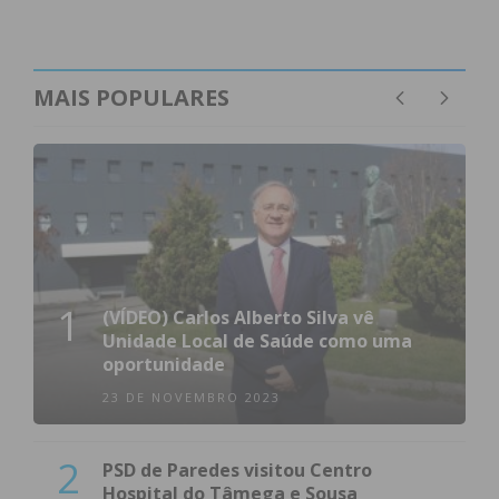
Imediato
Assine nossa newsletter por e-mail e
MAIS POPULARES
obtenha de forma regular a informação
atualizada.
Eu li e concordo com os
termos e
condições
1
(VÍDEO) Carlos Alberto Silva vê
Unidade Local de Saúde como uma
oportunidade
23 DE NOVEMBRO 2023
2
PSD de Paredes visitou Centro
Hospital do Tâmega e Sousa