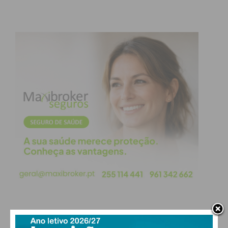
sustentabilidade económica da região.
Para Gabriel Carvalho, Secretário Executivo da CIM,
e Júlio Morais, Vice-Presidente da autarquia de
Paços de Ferreira, o reforço da cooperação entre
municípios é a “ferramenta estratégica” necessária
para fixar talento e criar oportunidades reais no
território.
O papel do poder local e as boas
práticas
O fórum contou ainda com a intervenção de Hilário
Matos, Presidente da Associação Portuguesa de
Profissionais de Juventude. Sob o mote
“Juventude
em Ação”
, foram partilhadas estratégias de
proximidade que as autarquias podem adotar para
PAÇOS DE FERREIRA