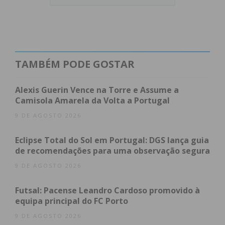
executivas de 11 municípios para debater o futuro
e os obstáculos enfrentados pelas novas gerações.
O evento, que decorreu no âmbito da feira NEXT
STEP em Paços de Ferreira, serviu de palco para o
TAMBÉM PODE GOSTAR
lançamento oficial do
Conselho Intermunicipal da
Juventude
, uma estrutura que pretende
Alexis Guerin Vence na Torre e Assume a
uniformizar e potenciar as respostas públicas na
Camisola Amarela da Volta a Portugal
região.
9 DE AGOSTO 2026
Eclipse Total do Sol em Portugal: DGS lança guia
Índice
de recomendações para uma observação segura
Um retrato preocupante: Emprego e Emigração
9 DE AGOSTO 2026
em foco
O papel do poder local e as boas práticas
Futsal: Pacense Leandro Cardoso promovido à
Trabalho de campo e auscultação
equipa principal do FC Porto
Subscreva a newsletter do Imediato
9 DE AGOSTO 2026