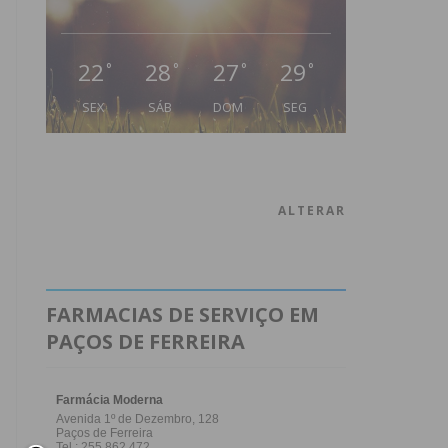
22
28
27
29
°
°
°
°
SEX
SÁB
DOM
SEG
ALTERAR
FARMACIAS DE SERVIÇO EM
PAÇOS DE FERREIRA