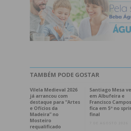
TAMBÉM PODE GOSTAR
Vilela Medieval 2026
Santiago Mesa v
já arrancou com
em Albufeira e
destaque para “Artes
Francisco Campo
e Ofícios da
fica em 5º no spri
Madeira” no
final
Mosteiro
7 DE AGOSTO 2026
requalificado