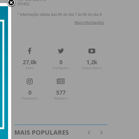
27,0k
0
1,2k
Fans
Followers
Subscribers
0
577
Followers
Readers
MAIS POPULARES