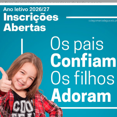
a fase da sua vida em que precisam de todo o apoio
a promessa eleitoral à nossa população e quem me
os cumprir e que não descansamos até o fazer. É assim
cumprido que avançamos com esta medida tão importante
reços convencionados, seja por motivo de acidente ou
 hospitais e Centros de Meios Complementares de
onadas com hospitalização, consultas, exames auxiliares
stomatológicos.
s e serviços complementares na área da saúde e lazer,
násios,
Health Clubs
, Termas e SPA, Homeopatia,
, Psicologia, Quirioprática, Shiatsu, Talassoterapia,
a rede de rede de bem-estar é também garantido aos idosos