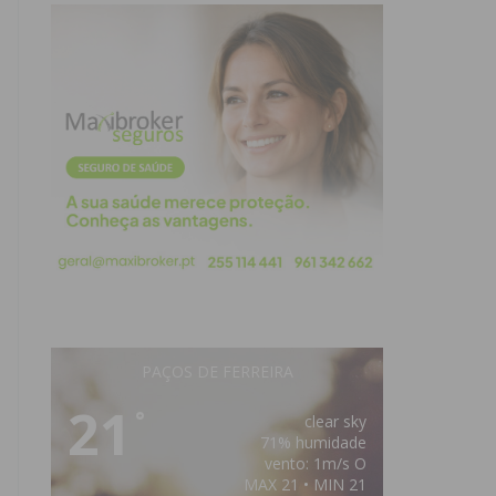
PAÇOS DE FERREIRA
21
°
clear sky
71% humidade
vento: 1m/s O
MAX 21 • MIN 21