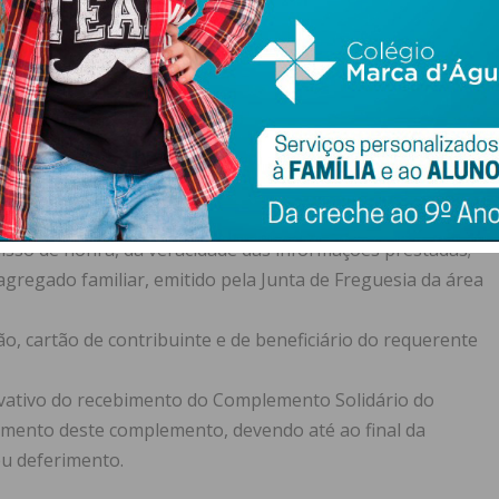
a óculos, lentes para óculos e lentes de contacto.
sentação dos seguintes documentos:
ão) devidamente preenchido, a disponibilizar na
 e Saúde da Câmara Municipal e também disponível no
guinte
link
:
Cartão Saúde Sénior de Penafiel – Câmara
sso de honra, da veracidade das informações prestadas;
gregado familiar, emitido pela Junta de Freguesia da área
o, cartão de contribuinte e de beneficiário do requerente
ativo do recebimento do Complemento Solidário do
rimento deste complemento, devendo até ao final da
eu deferimento.