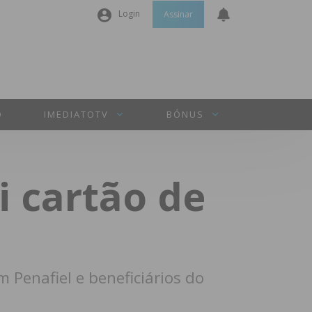
Login
Assinar
Nome de utilizador ou email
*
Senha
*
O
IMEDIATOTV
BÓNUS
Manter sessão
i cartão de
INICIAR SESSÃO
Perdeu a sua senha?
 Penafiel e beneficiários do