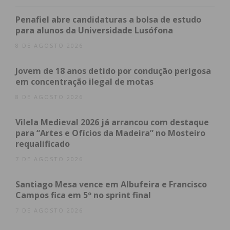
comunidade do concelho, como “”Paços + Verde:
Penafiel abre candidaturas a bolsa de estudo
Jovens pelo Património Natural em Terras de
para alunos da Universidade Lusófona
Ferreira”, “Voluntários pela Natureza em
8 DE AGOSTO 2026
Raimonda”, “Férias a Mexer – Verão Azul 2024”, “Sê
solidário por um dia: partilha o teu sorriso”,
Jovem de 18 anos detido por condução perigosa
em concentração ilegal de motas
“Voluntariado nos Serviços Veterinários do
Município” e “Mais Ação”.
8 DE AGOSTO 2026
Vilela Medieval 2026 já arrancou com destaque
para “Artes e Ofícios da Madeira” no Mosteiro
Subscreva a newsletter do
requalificado
Imediato
7 DE AGOSTO 2026
Santiago Mesa vence em Albufeira e Francisco
Assine nossa newsletter por e-mail e
Campos fica em 5º no sprint final
obtenha de forma regular a informação
7 DE AGOSTO 2026
atualizada.