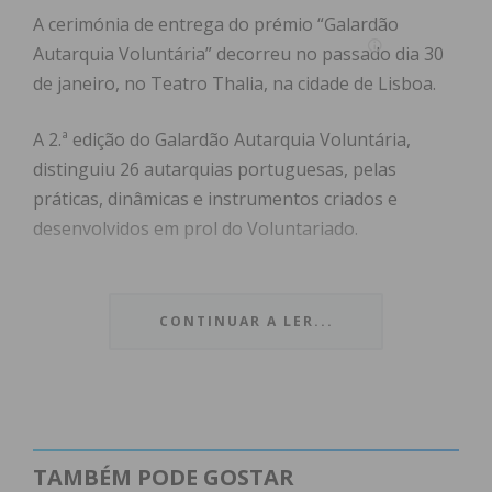
A cerimónia de entrega do prémio “Galardão
Autarquia Voluntária” decorreu no passado dia 30
de janeiro, no Teatro Thalia, na cidade de Lisboa.
A 2.ª edição do Galardão Autarquia Voluntária,
distinguiu 26 autarquias portuguesas, pelas
práticas, dinâmicas e instrumentos criados e
desenvolvidos em prol do Voluntariado.
Esta é uma distinção, criada pela CASES
(Cooperativa António Sérgio para a Economia
CONTINUAR A LER...
Social), que tem como principal objetivo destacar
Autarquias Locais que tenham promovido, nas suas
comunidades, atividades e políticas de incentivo às
boas práticas de Voluntariado.
TAMBÉM PODE GOSTAR
Esta conquista reconhece projetos que envolvem a