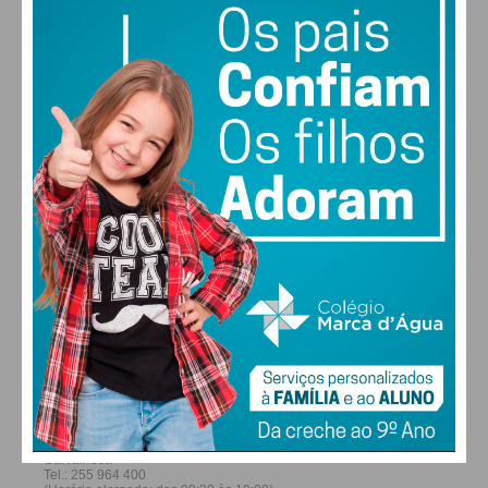
27
26
29
30
°
°
°
°
SÁB
DOM
SEG
TER
ALTERAR
FARMACIAS DE SERVIÇO EM PAÇOS DE
FERREIRA