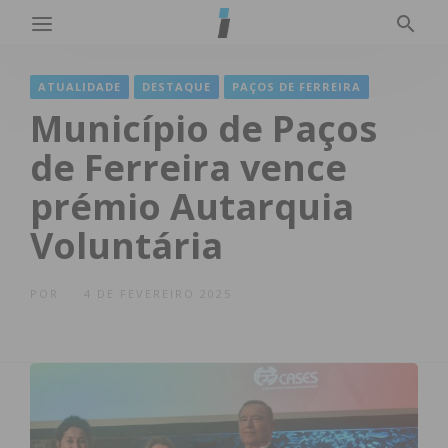
ATUALIDADE
DESTAQUE
PAÇOS DE FERREIRA
Município de Paços
de Ferreira vence
prémio Autarquia
Voluntária
POR
4 DE FEVEREIRO 2025