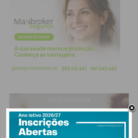
PAÇOS DE FERREIRA
28
°
clear sky
49% humidade
vento: 5m/s O
MAX 29 • MIN 28