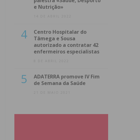
palestra «Saúde, Desporto
e Nutrição»
14 DE ABRIL 2022
4
Centro Hospitalar do
Tâmega e Sousa
autorizado a contratar 42
enfermeiros especialistas
8 DE ABRIL 2022
5
ADATERRA promove IV Fim
de Semana da Saúde
21 DE MAIO 2021