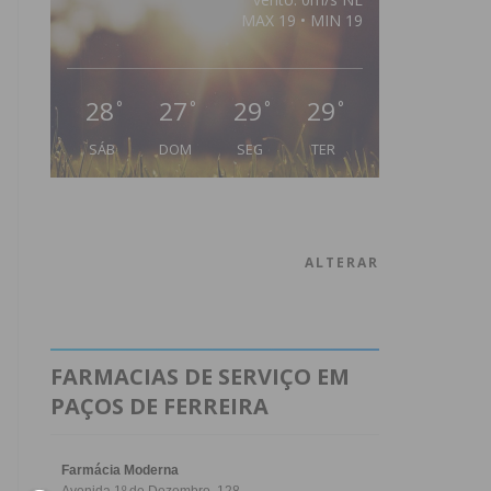
MAX 19 • MIN 19
28
27
29
29
°
°
°
°
SÁB
DOM
SEG
TER
ALTERAR
FARMACIAS DE SERVIÇO EM
PAÇOS DE FERREIRA