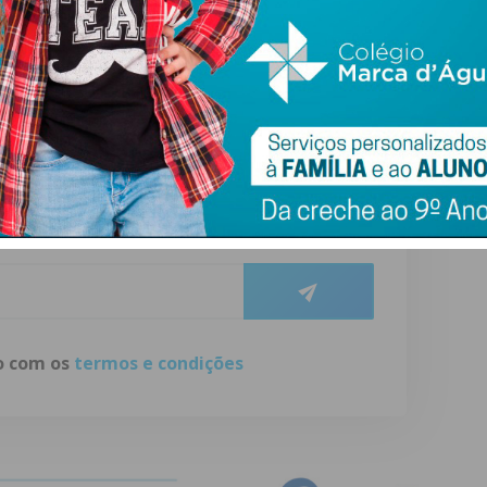
rocedimento n.º 10850/2026, publicado em Diário da
ewsletter do Imediato
ail e obtenha de forma regular a informação
atualizada.
do com os
termos e condições