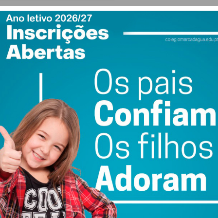
vs. custo operacional
 e pagamentos por referência multibanco é, atualmente,
erviços públicos, permitindo que os cidadãos de Paços de
 a necessidade de deslocação física aos balcões de
cia administrativa.
m período de um ano reflete o peso considerável que as
tam no orçamento das entidades públicas, sendo este
ciais para a qualidade do serviço público, exigem uma
automática após o período de um ano, o que implica que a
ondições de mercado para este serviço.