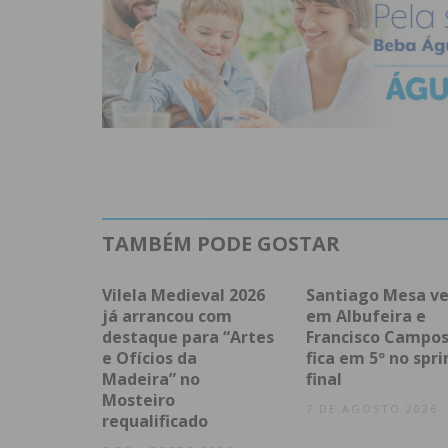
TAMBÉM PODE GOSTAR
Vilela Medieval 2026
Santiago Mesa v
já arrancou com
em Albufeira e
destaque para “Artes
Francisco Campo
e Ofícios da
fica em 5º no spri
Madeira” no
final
Mosteiro
7 DE AGOSTO 2026
requalificado