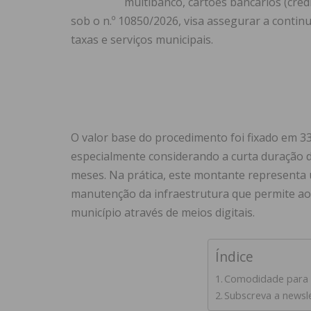
multibanco, cartões bancários (créd
sob o n.º 10850/2026, visa assegurar a conti
taxas e serviços municipais.
O valor base do procedimento foi fixado em 33
especialmente considerando a curta duração 
meses. Na prática, este montante representa
manutenção da infraestrutura que permite ao
município através de meios digitais.
Índice
Comodidade para o
Subscreva a newsl