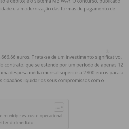
ito e débito) e o sistema MB WAY. O concurso, publicado
nuidade e a modernização das formas de pagamento de
.666,66 euros. Trata-se de um investimento significativo,
do contrato, que se estende por um período de apenas 12
 uma despesa média mensal superior a 2.800 euros para a
s cidadãos liquidar os seus compromissos com o
 munícipe vs. custo operacional
etter do Imediato