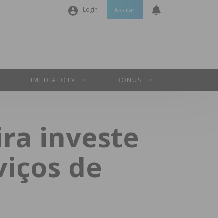
Login
Assinar
Nome de utilizador ou email
*
Senha
*
O
IMEDIATOTV
BÓNUS
Manter sessão
ira investe
INICIAR SESSÃO
viços de
Perdeu a sua senha?