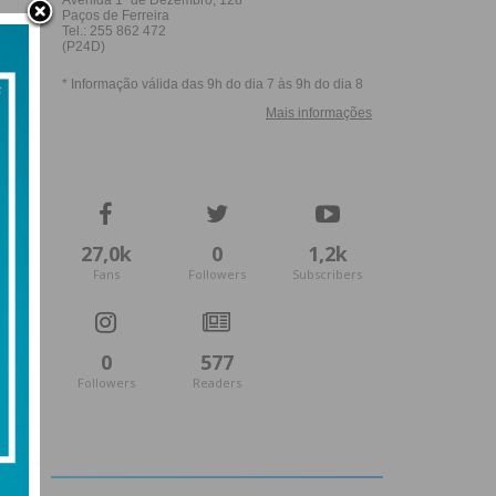
27,0k
0
1,2k
Fans
Followers
Subscribers
0
577
Followers
Readers