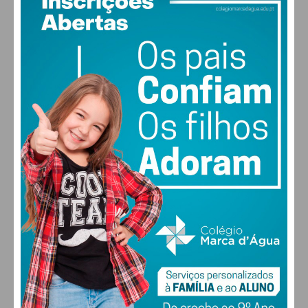
18
°
clear sky
77% humidade
vento: 1m/s SO
MAX 18 • MIN 18
29
30
27
29
°
°
°
°
SEX
SÁB
DOM
SEG
ALTERAR
FARMACIAS DE SERVIÇO EM PAÇOS DE
FERREIRA