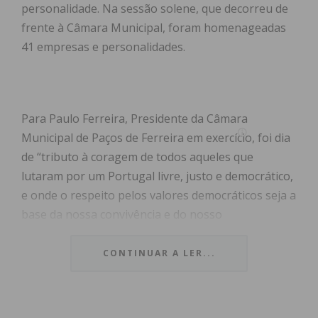
personalidade. Na sessão solene, que decorreu de
frente à Câmara Municipal, foram homenageadas
41 empresas e personalidades.
Para Paulo Ferreira, Presidente da Câmara
Municipal de Paços de Ferreira em exercício, foi dia
de “tributo à coragem de todos aqueles que
lutaram por um Portugal livre, justo e democrático,
e onde o respeito pelos valores democráticos seja a
base da nossa convivência e do nosso
desenvolvimento”.
CONTINUAR A LER...
Na cerimónia solene, o autarca afirma que “ao
celebrarmos esta data reafirmamos o compromisso
de manter vivo o espírito da liberdade, da