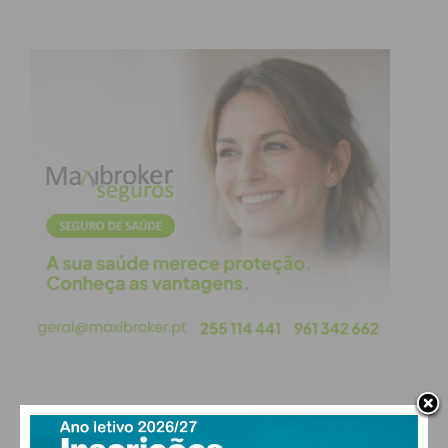
Subscreva a newsletter do
Imediato
Assine nossa newsletter por e-mail e
obtenha de forma regular a informação
atualizada.
Eu li e concordo com os
termos e
condições
PAÇOS DE FERREIRA