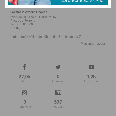
27,0k
0
1,2k
Fans
Followers
Subscribers
0
577
Followers
Readers