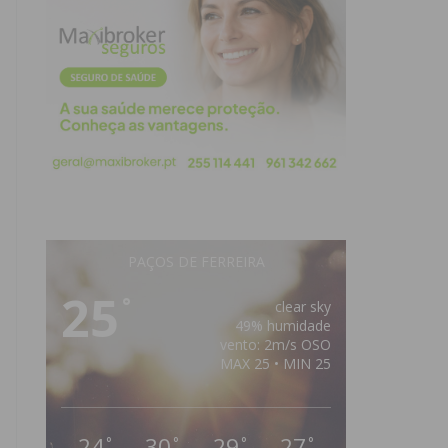
PAÇOS DE FERREIRA
25
°
clear sky
49% humidade
vento: 2m/s OSO
MAX 25 • MIN 25
24
30
29
27
°
°
°
°