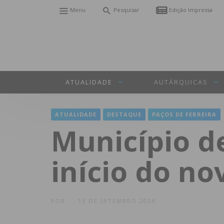
Menu
Pesquisar
Edição Impressa
ATUALIDADE
AUTÁRQUICAS
ATUALIDADE
DESTAQUE
PAÇOS DE FERREIRA
Município de
início do no
POR
13 DE SETEMBRO 2024