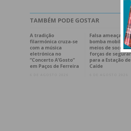
TAMBÉM PODE GOSTAR
A tradição
Falsa ameaça de
filarmónica cruza-se
bomba mobilizou
com a música
meios de socorro
eletrónica no
forças de segura
“Concerto A’Gosto”
para a Estação de
em Paços de Ferreira
Caíde
6 DE AGOSTO 2026
6 DE AGOSTO 2026