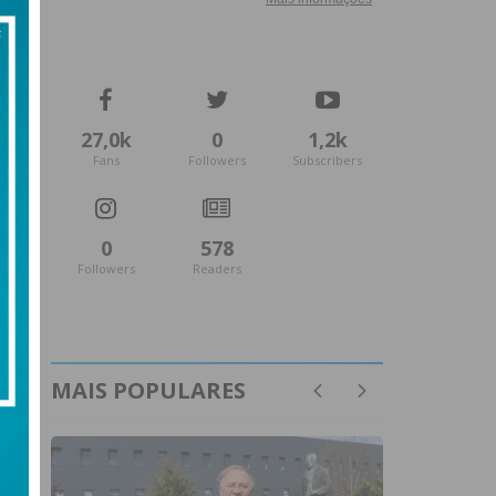
27,0k
0
1,2k
Fans
Followers
Subscribers
0
578
Followers
Readers
MAIS POPULARES