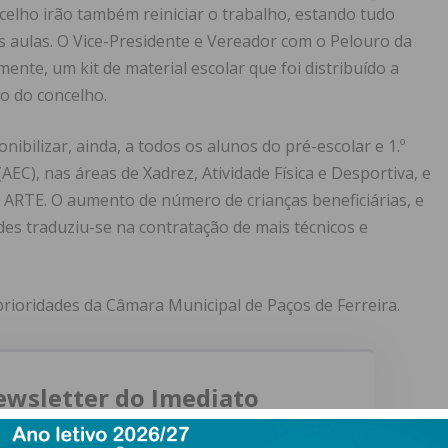
celho irão também reiniciar o trabalho, estando tudo
 aulas. O Vice-Presidente e Vereador com o Pelouro da
ente, um kit de material escolar que foi distribuído a
lo do concelho.
onibilizar, ainda, a todos os alunos do pré-escolar e 1.º
(AEC), nas áreas de Xadrez, Atividade Física e Desportiva, e
ARTE. O aumento de número de crianças beneficiárias, e
des traduziu-se na contratação de mais técnicos e
prioridades da Câmara Municipal de Paços de Ferreira.
ewsletter do Imediato