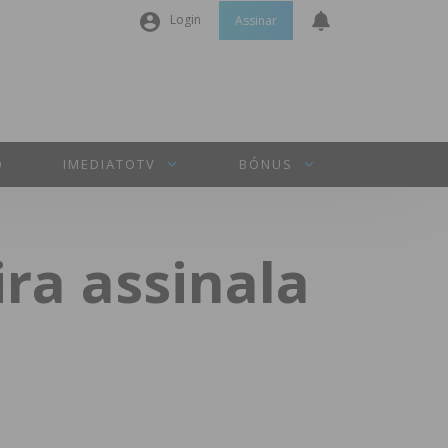
Login
Assinar
Nome de utilizador ou email
*
Senha
*
O
IMEDIATOTV
BÓNUS
Manter sessão
ra assinala
INICIAR SESSÃO
Perdeu a sua senha?