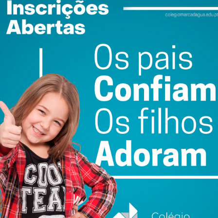
ail e obtenha de forma regular a informação
atualizada.
do com os
termos e condições