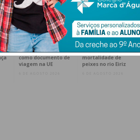
Bilhete de
Avaria em coletor de
Identidade em papel
saneamento na
 e
deixou de ser aceite
origem da
nça
como documento de
mortalidade de
viagem na UE
peixes no rio Eiriz
6 DE AGOSTO 2026
6 DE AGOSTO 2026