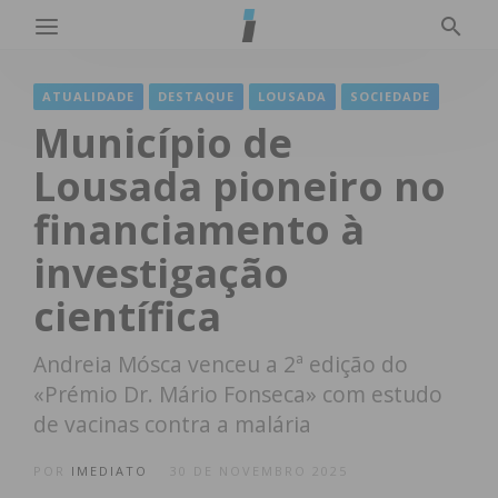
ATUALIDADE
DESTAQUE
LOUSADA
SOCIEDADE
Município de
Lousada pioneiro no
financiamento à
investigação
científica
Andreia Mósca venceu a 2ª edição do
«Prémio Dr. Mário Fonseca» com estudo
de vacinas contra a malária
POR
IMEDIATO
30 DE NOVEMBRO 2025