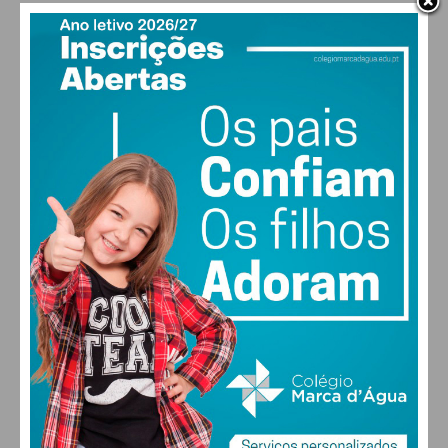
PAÇOS DE FERREIRA
17
°
clear sky
93% humidade
vento: 0m/s E
MAX 19 • MIN 17
26
28
30
31
°
°
°
°
DOM
SEG
TER
QUA
ALTERAR