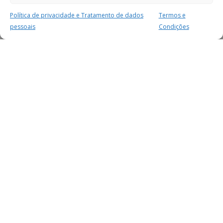
Política de privacidade e Tratamento de dados
Termos e
pessoais
Condições
MAIS PARA SI
FACEBOOK
TWITTER
YOUTUBE
INSTAGRAM
READERS
SERVIÇOS
SOBRE NÓS