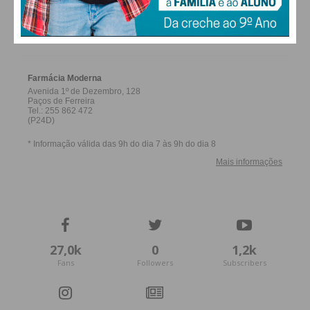
FARMACIAS DE SERVIÇO EM PAÇOS DE
FERREIRA
27,0k
0
1,2k
Fans
Followers
Subscribers