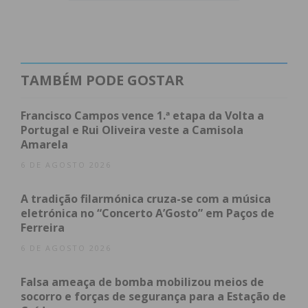
Num setor historicamente dominado por homens,
os
Bombeiros Voluntários de Paços de Ferreira
(BVPF)
destacam-se pela forte presença feminina
nas suas fileiras. Segundo a pubicação feita pela
TAMBÉM PODE GOSTAR
instituição este domingo, as mulheres representam
já
40% do corpo ativo
da corporação pacense.
Francisco Campos vence 1.ª etapa da Volta a
Portugal e Rui Oliveira veste a Camisola
A data, que celebra o Dia Internacional da Mulher,
Amarela
serviu de mote para um agradecimento público ao
6 DE AGOSTO 2026
“profissionalismo, dedicação e sentido de missão”
das operacionais que, diariamente, garantem a
A tradição filarmónica cruza-se com a música
segurança da população.
eletrónica no “Concerto A’Gosto” em Paços de
Ferreira
“Entre sirenes e chamas”
6 DE AGOSTO 2026
Falsa ameaça de bomba mobilizou meios de
Sob o lema
“Orgulhosamente Bombeiras”
, a
socorro e forças de segurança para a Estação de