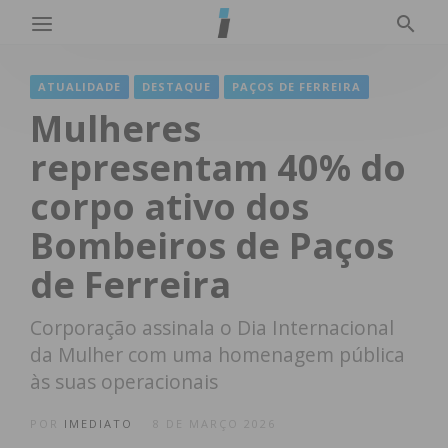
ATUALIDADE
DESTAQUE
PAÇOS DE FERREIRA
Mulheres
representam 40% do
corpo ativo dos
Bombeiros de Paços
de Ferreira
Corporação assinala o Dia Internacional
da Mulher com uma homenagem pública
às suas operacionais
POR
IMEDIATO
8 DE MARÇO 2026