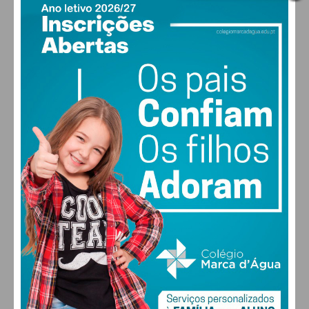
PAÇOS DE FERREIRA
19
°
clear sky
64% humidade
vento: 1m/s SO
MAX 19 • MIN 19
30
28
28
29
°
°
°
°
SEX
SÁB
DOM
SEG
ALTERAR