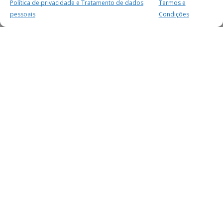
Política de privacidade e Tratamento de dados
Termos e
pessoais
Condições
MAIS PARA SI
FACEBOOK
TWITTER
YOUTUBE
INSTAGRAM
READERS
SERVIÇOS
SOBRE NÓS