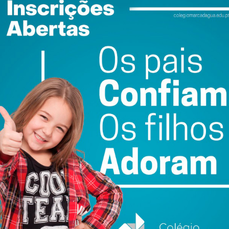
ewsletter do Imediato
ail e obtenha de forma regular a informação
atualizada.
do com os
termos e condições