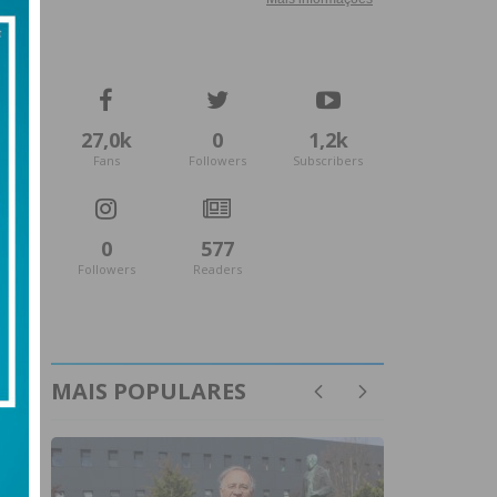
27,0k
0
1,2k
Fans
Followers
Subscribers
0
577
Followers
Readers
MAIS POPULARES