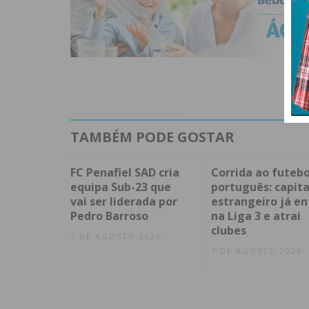
TAMBÉM PODE GOSTAR
FC Penafiel SAD cria
Corrida ao futebo
equipa Sub-23 que
português: capita
vai ser liderada por
estrangeiro já en
Pedro Barroso
na Liga 3 e atrai
clubes
7 DE AGOSTO 2026
7 DE AGOSTO 2026