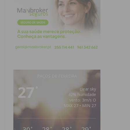
PAÇOS DE FERREIRA
27
°
clear sky
42% humidade
vento: 3m/s O
MAX 27 • MIN 27
30
28
28
29
°
°
°
°