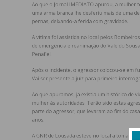
Ao que o Jornal IMEDIATO apurou, a mulher t
uma arma branca lhe desferiu mais de uma de
pernas, deixando-a ferida com gravidade.
A vítima foi assistida no local pelos Bombeiro
de emergência e reanimação do Vale do Sousa
Penafiel.
Após o incidente, o agressor colocou-se em fu
Vai ser presente a juiz para primeiro interroga
Ao que apuramos, já existia um histórico de v
mulher às autoridades. Terão sido estas agre
parte do agressor, que levaram ao fim do cas
anos.
A GNR de Lousada esteve no local a tomar cont