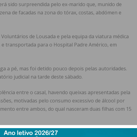
erá sido surpreendida pelo ex-marido que, munido de
zena de facadas na zona do tórax, costas, abdómen e
s Voluntários de Lousada e pela equipa da viatura médica
 e transportada para o Hospital Padre Américo, em
ga a pé, mas foi detido pouco depois pelas autoridades.
tório judicial na tarde deste sábado.
iolência entre o casal, havendo queixas apresentadas pela
ssões, motivadas pelo consumo excessivo de álcool por
amento entre ambos, do qual nasceram duas filhas com 15
a da ocorrência e investiga agora o crime.