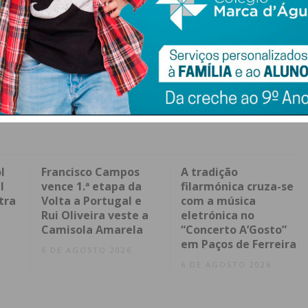
l
Francisco Campos
A tradição
l
vence 1.ª etapa da
filarmónica cruza-se
tra
Volta a Portugal e
com a música
Rui Oliveira veste a
eletrónica no
Camisola Amarela
“Concerto A’Gosto”
em Paços de Ferreira
6 DE AGOSTO 2026
6 DE AGOSTO 2026