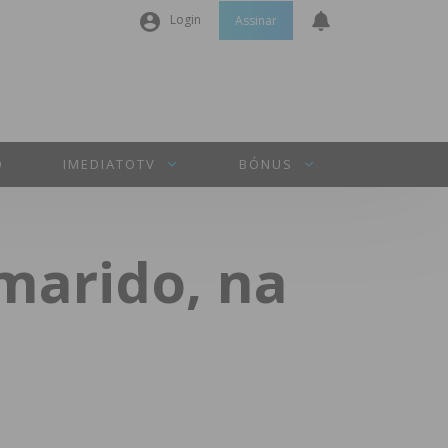
Login
Assinar
Nome de utilizador ou email
*
Senha
*
O
IMEDIATOTV
BÓNUS
Manter sessão
marido, na
INICIAR SESSÃO
Perdeu a sua senha?