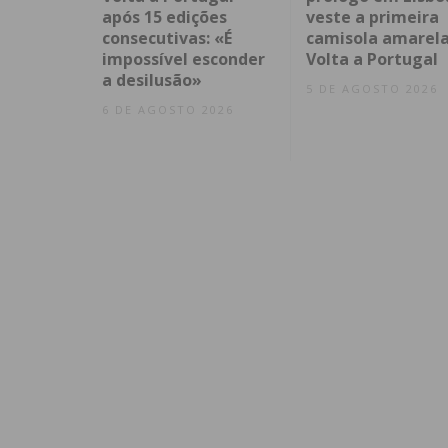
após 15 edições
veste a primeira
consecutivas: «É
camisola amarela
impossível esconder
Volta a Portugal
a desilusão»
5 DE AGOSTO 2026
6 DE AGOSTO 2026