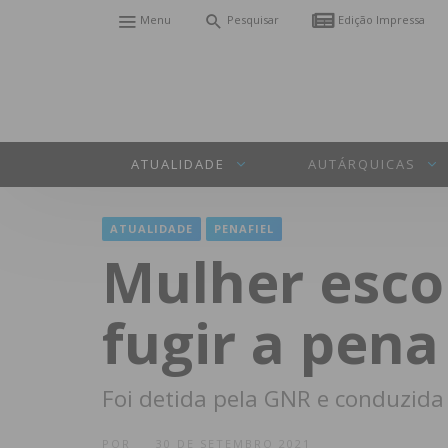
Menu
Pesquisar
Edição Impressa
ATUALIDADE
AUTÁRQUICAS
ATUALIDADE
PENAFIEL
Mulher esco
fugir a pena
Foi detida pela GNR e conduzida
POR
30 DE SETEMBRO 2021