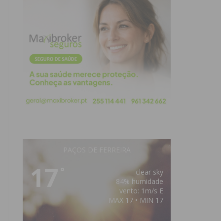
PAÇOS DE FERREIRA
17
°
clear sky
84% humidade
vento: 1m/s E
MAX 17 • MIN 17