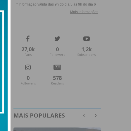
27,0k
0
1,2k
Fans
Followers
Subscribers
0
578
Followers
Readers
MAIS POPULARES