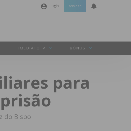
Login
Assinar
Nome de utilizador ou email
*
Senha
*
O
IMEDIATOTV
BÓNUS
Manter sessão
liares para
INICIAR SESSÃO
 prisão
Perdeu a sua senha?
z do Bispo