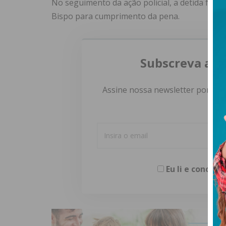
No seguimento da ação policial, a detida foi 
Bispo para cumprimento da pena.
Subscreva a n
Assine nossa newsletter por e-m
Eu li e concor