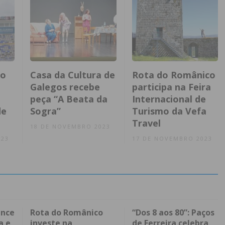
ão
Casa da Cultura de
Rota do Românico
Galegos recebe
participa na Feira
peça “A Beata da
Internacional de
de
Sogra”
Turismo da Vefa
Travel
18 DE NOVEMBRO 2023
023
17 DE NOVEMBRO 2023
ence
Rota do Românico
“Dos 8 aos 80”: Paços
a e
investe na
de Ferreira celebra