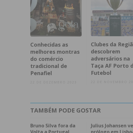
Clubes da Regi
Conhecidas as
descobrem
melhores montras
adversários na
do comércio
Taça AF Porto 
tradicional de
Futebol
Penafiel
22 DE NOVEMBRO 2
22 DE DEZEMBRO 2023
TAMBÉM PODE GOSTAR
Bruno Silva fora da
Julius Johansen v
Volta a Portugal
prólogo em Lisbo