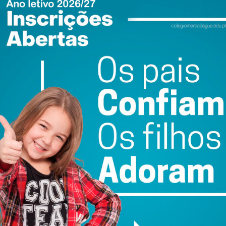
conduzida ao Estabelecimento Prisional de Santa Cruz do
ewsletter do Imediato
ail e obtenha de forma regular a informação
atualizada.
do com os
termos e condições