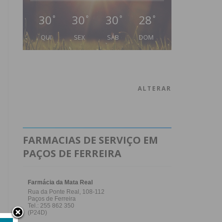
30
30
30
28
°
°
°
°
QUI
SEX
SÁB
DOM
ALTERAR
FARMACIAS DE SERVIÇO EM
PAÇOS DE FERREIRA