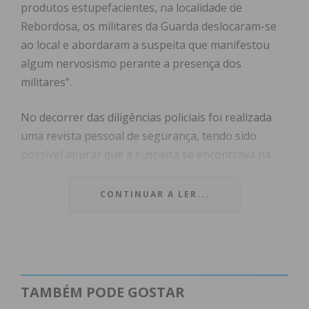
produtos estupefacientes, na localidade de
Rebordosa, os militares da Guarda deslocaram-se
ao local e abordaram a suspeita que manifestou
algum nervosismo perante a presença dos
militares”.
No decorrer das diligências policiais foi realizada
uma revista pessoal de segurança, tendo sido
possível apurar que a suspeita se encontrava na
posse de 86 doses de haxixe, motivo que levou à
sua detenção, à apreensão do produto
CONTINUAR A LER...
estupefaciente e à apreensão de um telemóvel.
A detida foi constituída arguida e os factos foram
comunicados ao Tribunal Judicial de Paredes.
TAMBÉM PODE GOSTAR