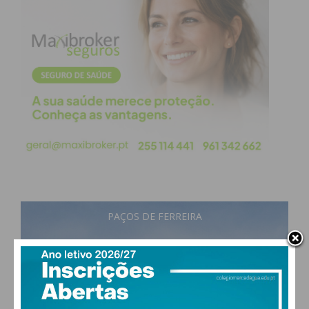
PAÇOS DE FERREIRA
16
°
scattered clouds
92% humidade
vento: 1m/s ESE
MAX 16 • MIN 16