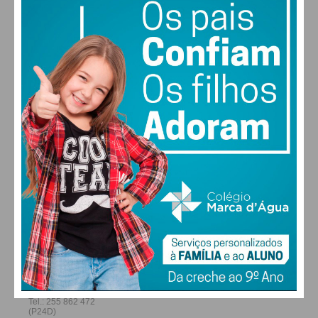
28
27
28
29
°
°
°
°
SÁB
DOM
SEG
TER
ALTERAR
FARMACIAS DE SERVIÇO EM PAÇOS DE
FERREIRA