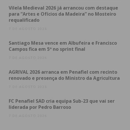
Subscreva a newsletter do
Vilela Medieval 2026 já arrancou com destaque
para “Artes e Ofícios da Madeira” no Mosteiro
Imediato
requalificado
7 DE AGOSTO 2026
Assine nossa newsletter por e-mail e
obtenha de forma regular a informação
Santiago Mesa vence em Albufeira e Francisco
atualizada.
Campos fica em 5º no sprint final
7 DE AGOSTO 2026
AGRIVAL 2026 arranca em Penafiel com recinto
renovado e presença do Ministro da Agricultura
Eu li e concordo com os
termos e
7 DE AGOSTO 2026
condições
FC Penafiel SAD cria equipa Sub-23 que vai ser
liderada por Pedro Barroso
7 DE AGOSTO 2026