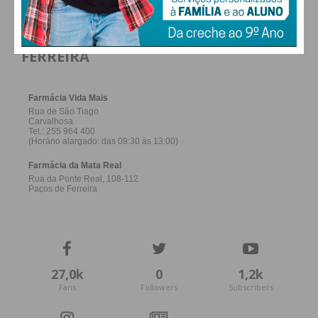
FARMACIAS DE SERVIÇO EM PAÇOS DE
FERREIRA
27,0k
0
1,2k
Fans
Followers
Subscribers