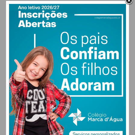
Eu li e concordo com os
termos e
condições
PAÇOS DE FERREIRA
28
°
clear sky
51% humidade
vento: 5m/s O
MAX 28 • MIN 27
28
30
30
31
°
°
°
°
DOM
SEG
TER
QUA
ALTERAR