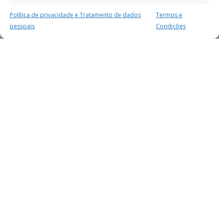
Política de privacidade e Tratamento de dados
Termos e
pessoais
Condições
MAIS PARA SI
FACEBOOK
TWITTER
YOUTUBE
INSTAGRAM
READERS
SERVIÇOS
SOBRE NÓS