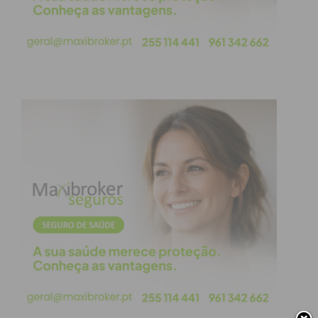
esteroides anabolizantes e heroína.
A detida, residente na Póvoa de Varzim, está agora
indiciada pelos crimes de tráfico de droga agravado
e de tráfico de substâncias e métodos proibidos.
Subscreva a newsletter do
Imediato
Assine nossa newsletter por e-mail e
obtenha de forma regular a informação
atualizada.