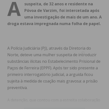
A
suspeita, de 32 anos e residente na
Póvoa de Varzim, foi intercetada após
uma investigação de mais de um ano. A
droga estava impregnada numa folha de papel.
A Polícia Judiciária (PJ), através da Diretoria do
Norte, deteve uma mulher suspeita de introduzir
substâncias ilícitas no Estabelecimento Prisional de
Paços de Ferreira (EPPF). Após ter sido presente a
primeiro interrogatório judicial, a arguida ficou
sujeita à medida de coação mais gravosa: a prisão
preventiva.
A detenção, que contou com a estreita colaboração
da Direção-Geral de Reinserção e Serviços