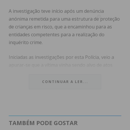
A investigação teve início após um denúncia
anónima remetida para uma estrutura de proteção
de crianças em risco, que a encaminhou para as
entidades competentes para a realização do
inquérito crime.
Iniciadas as investigações por esta Polícia, veio a
apurar-se que a vítima vinha sendo alvo de atos
sexuais de relevo praticados na residência em que
ambos coabitam, não tendo sido ainda possível
CONTINUAR A LER...
apurar o período temporal em que os abusos terão
ocorrido.
A detida, sem antecedentes criminais, foi presente a
primeiro interrogatório judicial, tendo ficado sujeita
TAMBÉM PODE GOSTAR
à medida de coação de proibição total de contatos