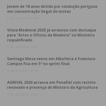
com a vítima e restantes filhos que com ela
Jovem de 18 anos detido por condução perigosa
coabitavam.
em concentração ilegal de motas
8 DE AGOSTO 2026
Vilela Medieval 2026 já arrancou com destaque
Subscreva a newsletter do
para “Artes e Ofícios da Madeira” no Mosteiro
Imediato
requalificado
7 DE AGOSTO 2026
Assine nossa newsletter por e-mail e
Santiago Mesa vence em Albufeira e Francisco
obtenha de forma regular a informação
Campos fica em 5º no sprint final
atualizada.
7 DE AGOSTO 2026
AGRIVAL 2026 arranca em Penafiel com recinto
renovado e presença do Ministro da Agricultura
7 DE AGOSTO 2026
Eu li e concordo com os
termos e
condições