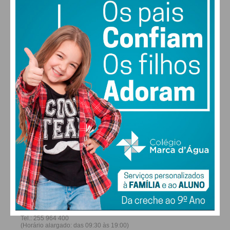
28
27
28
30
°
°
°
°
SÁB
DOM
SEG
TER
ALTERAR
FARMACIAS DE SERVIÇO EM PAÇOS DE
FERREIRA