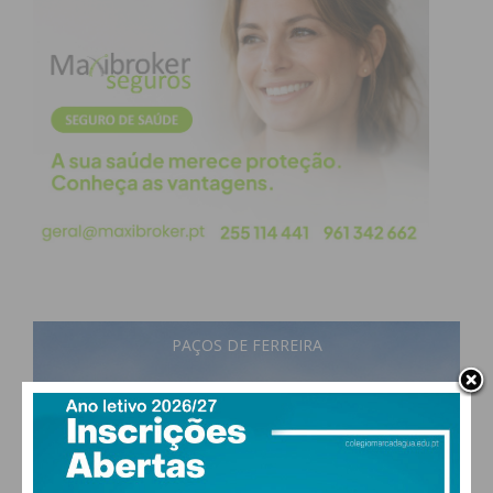
PAÇOS DE FERREIRA
25
°
few clouds
56% humidade
vento: 1m/s SO
MAX 25 • MIN 25