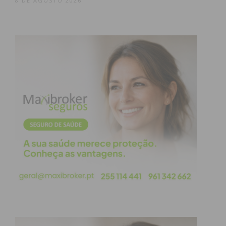
8 DE AGOSTO 2026
conhecida pelas autoridades por furtar caixas de
gorjetas em cafés de Paredes e Penafiel – terá
ateado fogo à própria habitação e, num outro
episódio, barricou-se no interior da casa com o
companheiro. Há também relatos de que se agredia
a si própria com o objetivo de imputar as
agressões ao homem.
Subscreva a newsletter do
Imediato
Assine nossa newsletter por e-mail e
obtenha de forma regular a informação
atualizada.