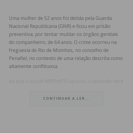
Uma mulher de 52 anos foi detida pela Guarda
Nacional Republicana (GNR) e ficou em prisão
preventiva, por tentar mutilar os órgãos genitais
do companheiro, de 64 anos. O crime ocorreu na
freguesia de Rio de Moinhos, no concelho de
Penafiel, no contexto de uma relação descrita como
altamente conflituosa.
Ao que o Jornal IMEDIATO apurou, a agressão terá
acontecido há cerca de duas semanas na residência
partilhada pelo casal. Após mais uma discussão, a
CONTINUAR A LER...
mulher terá aproveitado o facto de a vítima estar a
dormir para tentar cortar-lhe os órgãos genitais
com o auxílio de uma tesoura. O homem acordou a
tempo de se defender, sofrendo ferimentos que