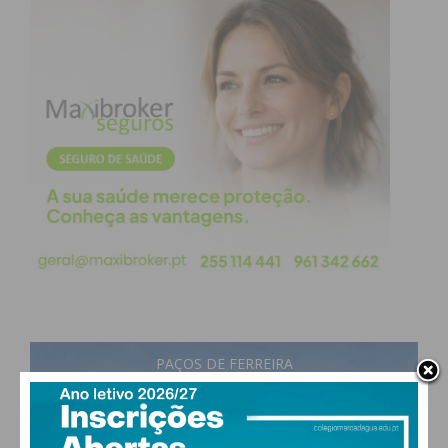
Eu li e concordo com os
termos e
condições
PAÇOS DE FERREIRA
23
°
scattered clouds
74% humidade
vento: 3m/s O