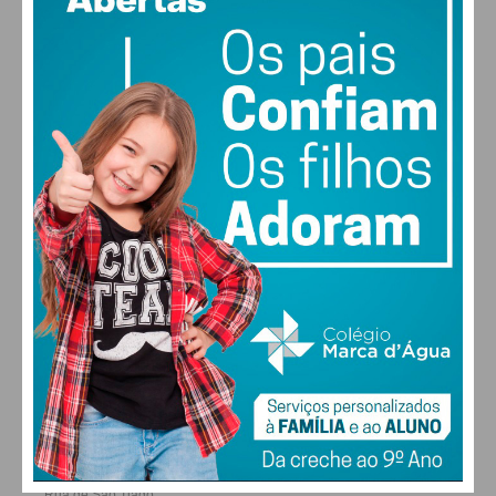
MAX 23 • MIN 23
22
26
28
30
°
°
°
°
SÁB
DOM
SEG
TER
ALTERAR
FARMACIAS DE SERVIÇO EM PAÇOS DE
FERREIRA