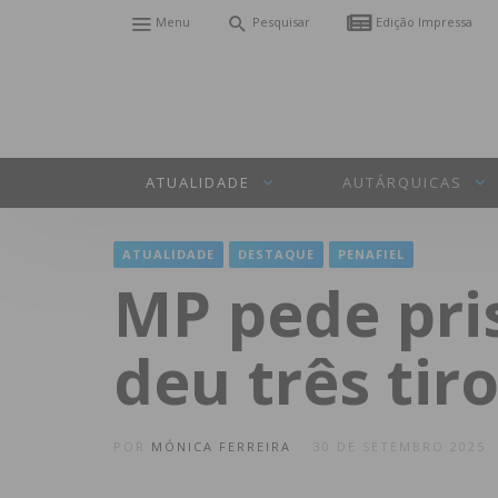
Menu
Pesquisar
Edição Impressa
ATUALIDADE
AUTÁRQUICAS
ATUALIDADE
DESTAQUE
PENAFIEL
MP pede pri
deu três tir
POR
MÓNICA FERREIRA
30 DE SETEMBRO 2025