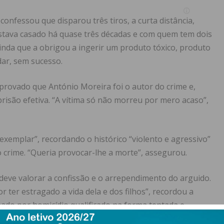
nfessou que disparou três tiros, a curta distância,
stava casado há quase três décadas e com quem tem dois
inda que a obrigou a ingerir um produto tóxico, produto
dar, sem sucesso.
provado que António Moreira foi o autor do crime e,
risão efetiva. “A vítima só não morreu por mero acaso”,
xemplar”, recordando o histórico “violento e agressivo”
o crime. “Queria provocar-lhe a morte”, assegurou.
deve valorar a confissão e o arrependimento do arguido.
ter estragado a vida dela e dos filhos”, recordou a
ado por homicídio qualificado na forma tentada e
mples na forma tentada, injúria e ofensa à integridade