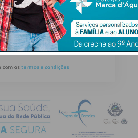
ewsletter do Imediato
ail e obtenha de forma regular a informação
atualizada.
do com os
termos e condições