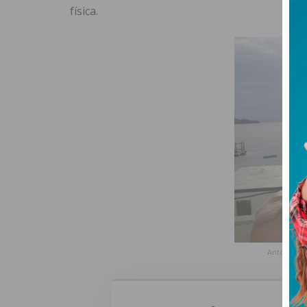
física.
António Mo