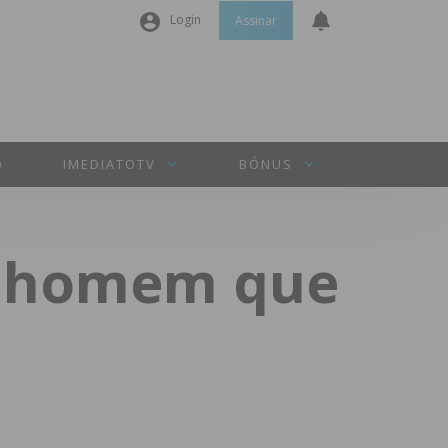
Login
Assinar
Nome de utilizador ou email
*
Senha
*
O
IMEDIATOTV
BÓNUS
Manter sessão
ra homem que
INICIAR SESSÃO
Perdeu a sua senha?