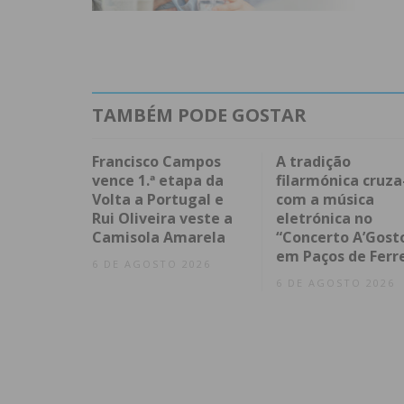
TAMBÉM PODE GOSTAR
Francisco Campos
A tradição
vence 1.ª etapa da
filarmónica cruza
Volta a Portugal e
com a música
Rui Oliveira veste a
eletrónica no
Camisola Amarela
“Concerto A’Gost
em Paços de Ferr
6 DE AGOSTO 2026
6 DE AGOSTO 2026