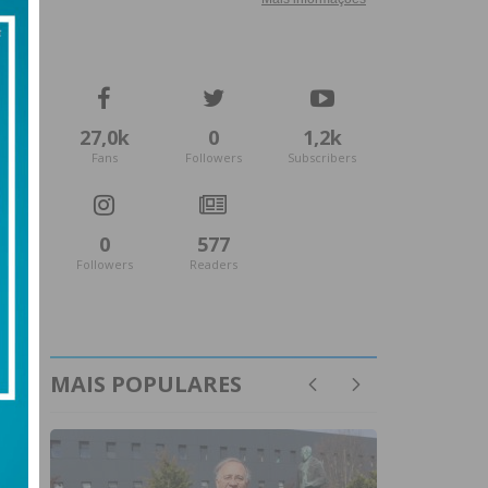
27,0k
0
1,2k
Fans
Followers
Subscribers
0
577
Followers
Readers
MAIS POPULARES