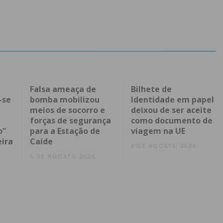
Falsa ameaça de
Bilhete de
-se
bomba mobilizou
Identidade em papel
meios de socorro e
deixou de ser aceite
forças de segurança
como documento de
o”
para a Estação de
viagem na UE
eira
Caíde
6 DE AGOSTO 2026
6 DE AGOSTO 2026