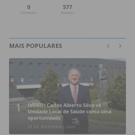
0
577
Followers
Readers
Subscreva a newsletter do
Imediato
MAIS POPULARES
Assine nossa newsletter por e-mail e
obtenha de forma regular a informação
atualizada.
1
(VÍDEO) Carlos Alberto Silva vê
Eu li e concordo com os
termos e
Unidade Local de Saúde como uma
condições
oportunidade
23 DE NOVEMBRO 2023