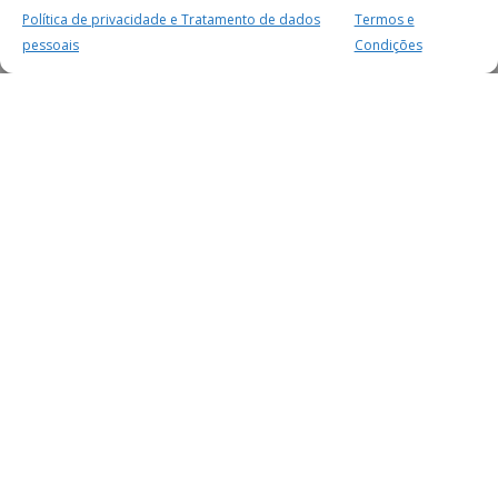
Política de privacidade e Tratamento de dados
Termos e
pessoais
Condições
MAIS PARA SI
FACEBOOK
TWITTER
YOUTUBE
INSTAGRAM
READERS
SERVIÇOS
SOBRE NÓS