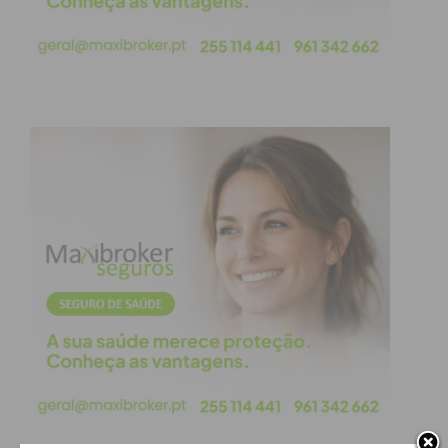
Face a esta reprovação, Carlos Monteiro afirmou
que todas as pessoas envolvidas no movimento
não aceitam esta posição e garantiu que vão
“continuar a lutar”.
Referiu ainda que ficou “triste” com esta tomada de
posição da Assembleia de Freguesia de Penafiel, na
medida em que contava com a aprovação da
proposta, depois de ter tido por parte de Carlos
Leão, o presidente da Junta de Freguesia e de
Antonino de Sousa, presidente da Câmara
Municipal de Penafiel, que não seriam contra a
vontade da população e não inviabilizariam a
proposta. “Tinha a possibilidade de poder
contraditar tudo isto. E se uma palavra houvesse do
Carlos Leão para com os membros da Assembleia e