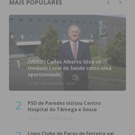
MAIS POPULARES
1
(VÍDEO) Carlos Alberto Silva vê
Unidade Local de Saúde como uma
oportunidade
Subscreva a newsletter do
23 DE NOVEMBRO 2023
Imediato
2
PSD de Paredes visitou Centro
Assine nossa newsletter por e-mail e
Hospital do Tâmega e Sousa
obtenha de forma regular a informação
23 DE OUTUBRO 2023
atualizada.
Lions Clube de Paços de Ferreira vai