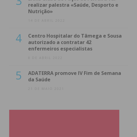
3
realizar palestra «Saúde, Desporto e
Nutrição»
14 DE ABRIL 2022
Eu li e concordo com os
termos e
4
Centro Hospitalar do Tâmega e Sousa
condições
autorizado a contratar 42
enfermeiros especialistas
8 DE ABRIL 2022
5
ADATERRA promove IV Fim de Semana
da Saúde
21 DE MAIO 2021