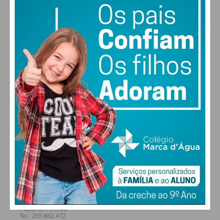
29
31
31
32
°
°
°
°
SEG
TER
QUA
QUI
ALTERAR
FARMACIAS DE SERVIÇO EM PAÇOS DE
FERREIRA