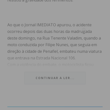
resistiu à gravidade dos ferimentos.
Ao que o Jornal IMEDIATO apurou, o acidente
ocorreu depois das duas horas da madrugada
deste domingo, na Rua Tenente Valadim, quando a
moto conduzida por Filipe Nunes, que seguia em
direção à cidade de Penafiel, embateu numa viatura
que entrava na Estrada Nacional 106.
Com a violência do embate, o motociclista ficou
ferido com gravidade e entrou em paragem
cardiorrespiratória. Foi assistido no local pelos
CONTINUAR A LER...
Bombeiros Voluntários de Penafiel, que realizaram
manobras de reanimação e transportado para o
Hospital Padre Américo, que se situa a poucos
metros do local.