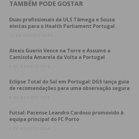
Filipe Nunes, que residia na freguesia
TAMBÉM PODE GOSTAR
penafidelense de Termas de São Vicente, ainda
entrou com vida na unidade hospitalar, mas não
Duas profissionais da ULS Tâmega e Sousa
eleitas para o Health Parliament Portugal
resistiu à gravidade dos ferimentos e morreu
pouco depois.
10 DE AGOSTO 2026
A GNR de Penafiel esteve no local a tomar conta da
Alexis Guerin Vence na Torre e Assume a
ocorrência.
Camisola Amarela da Volta a Portugal
9 DE AGOSTO 2026
Subscreva a newsletter do
Eclipse Total do Sol em Portugal: DGS lança guia
de recomendações para uma observação segura
Imediato
9 DE AGOSTO 2026
Assine nossa newsletter por e-mail e
Futsal: Pacense Leandro Cardoso promovido à
obtenha de forma regular a informação
equipa principal do FC Porto
atualizada.
9 DE AGOSTO 2026