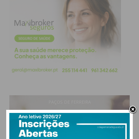
PAÇOS DE FERREIRA
25
°
clear sky
58% humidade
vento: 1m/s ONO
MAX 25 • MIN 25