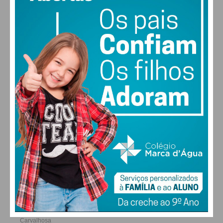
28
30
30
31
°
°
°
°
DOM
SEG
TER
QUA
ALTERAR
FARMACIAS DE SERVIÇO EM PAÇOS DE
FERREIRA