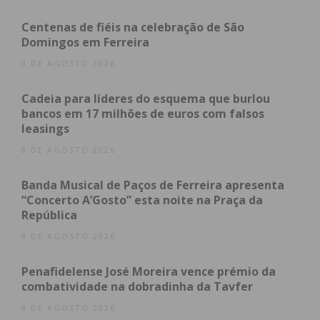
O grupo CANTUSd’Alma é constituído por cinco
Centenas de fiéis na celebração de São
elementos: Sara Meireles e Marisol Brito, nas
Domingos em Ferreira
vozes, Inês Vaz, no acordeão, Joana Correia, no
9 DE AGOSTO 2026
violoncelo, e Miguel Meireles, na percussão.
Cadeia para líderes do esquema que burlou
O ciclo CANTUSd’Alma Iluminado na Rota do
bancos em 17 milhões de euros com falsos
leasings
Românico, vai passar pelo Mosteiro de Pombeiro,
em Felgueiras, no Festival do Pão de Ló, no dia 2 de
8 DE AGOSTO 2026
abril, e no dia 7 de maio por Penafiel, ainda com
Banda Musical de Paços de Ferreira apresenta
local por confirmar.
“Concerto A’Gosto” esta noite na Praça da
República
8 DE AGOSTO 2026
Subscreva a newsletter do
Penafidelense José Moreira vence prémio da
Imediato
combatividade na dobradinha da Tavfer
8 DE AGOSTO 2026
Assine nossa newsletter por e-mail e