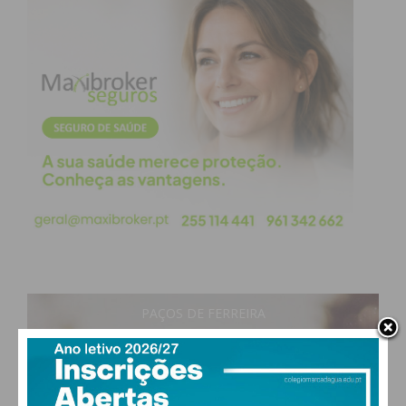
PAÇOS DE FERREIRA
28
°
clear sky
50% humidade
vento: 5m/s ONO
MAX 28 • MIN 27