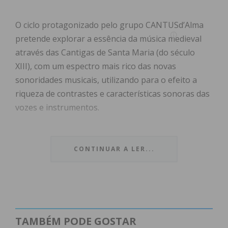
O ciclo protagonizado pelo grupo CANTUSd’Alma
pretende explorar a essência da música medieval
através das Cantigas de Santa Maria (do século
XIII), com um espectro mais rico das novas
sonoridades musicais, utilizando para o efeito a
riqueza de contrastes e características sonoras das
vozes e instrumentos.
Num ambiente intimista, uma singular
interpretação musical, como resultado da
CONTINUAR A LER...
combinação dos arranjos do compositor
bracarense André Ruiz com uma visão alternativa e
única de cada uma das cantigas.
A entrada é livre, sujeita à lotação do espaço.
TAMBÉM PODE GOSTAR