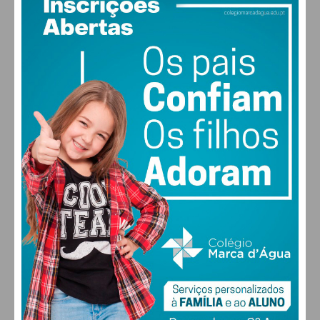
25
°
few clouds
61% humidade
vento: 2m/s OSO
MAX 26 • MIN 25
28
27
28
30
°
°
°
°
SÁB
DOM
SEG
TER
ALTERAR
FARMACIAS DE SERVIÇO EM PAÇOS DE
FERREIRA