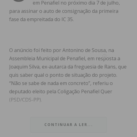
em Penafiel no próximo dia 7 de julho,
para assinar o auto de consignação da primeira
fase da empreitada do IC 35.
O anúncio foi feito por Antonino de Sousa, na
Assembleia Municipal de Penafiel, em resposta a
Joaquim Silva, ex-autarca da freguesia de Rans, que
quis saber qual o ponto de situação do projeto.
“Não se sabe de nada em concreto”, referiu o
deputado eleito pela Coligação Penafiel Quer
(PSD/CDS-PP).
“O ato de consignação da empreitada da primeira
fase, entre Penafiel e Rans, vai acontecer no
CONTINUAR A LER...
próximo dia 7 de julho e vai contar com a presença