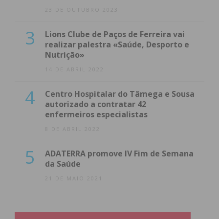
23 DE OUTUBRO 2023
3
Lions Clube de Paços de Ferreira vai
realizar palestra «Saúde, Desporto e
Nutrição»
14 DE ABRIL 2022
4
Centro Hospitalar do Tâmega e Sousa
autorizado a contratar 42
enfermeiros especialistas
8 DE ABRIL 2022
5
ADATERRA promove IV Fim de Semana
da Saúde
21 DE MAIO 2021