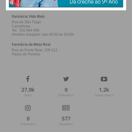
27,0k
0
1,2k
Fans
Followers
Subscribers
0
577
Followers
Readers