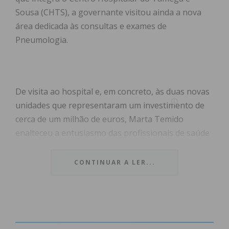
Sousa (CHTS), a governante visitou ainda a nova
área dedicada às consultas e exames de
Pneumologia.
De visita ao hospital e, em concreto, às duas novas
unidades que representaram um investimento de
cerca de um milhão de euros, Marta Temido
enalteceu a entusiasmo das profissionais de saúde
naquele que é o segundo maior hospital do país,
que serve mais de meio milhão de habitantes.
CONTINUAR A LER...
Referiu, ainda, que as necessidades em saúde “são
sempre crescentes”, sendo “sempre necessário
reforçar os meios humanos” no Serviço Nacional de
Saúde.