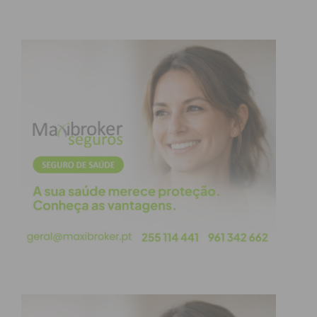
Pneumologia, numa zona com uma elevada taxa de
incidência de tuberculose, onde existia lista de
espera de três anos. “Mas a tutela foi sensível e fez
um reforço de profissionais”, declarou.
Relativamente à nova unidade de Hemodiálise, “um
investimento novo, que nunca existiu na região”,
Carlos Alberto Silva garante que “vai permitir, pela
primeira vez, dar uma resposta à população sem
necessidade de ir ao Porto”. “A população, a partir
de agora, terá uma resposta interna no hospital,
numa proximidade maior, mais eficaz e
humanizada”, acrescentou.
1500 sessões de hemodiálise num ano
A nova unidade de Hemodiálise começou a ser