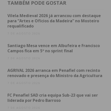
TAMBÉM PODE GOSTAR
Os investimentos realizados no CHTS vêm
assegurar uma melhor capacidade de resposta e,
Vilela Medieval 2026 já arrancou com destaque
no caso da unidade de Hemodiálise para doentes
para “Artes e Ofícios da Madeira” no Mosteiro
requalificado
agudos, vai evitar que os doentes tenham que se
deslocar ao Hospital de São João, no Porto, para
7 DE AGOSTO 2026
receber tratamento. “Os investimentos que temos
Santiago Mesa vence em Albufeira e Francisco
feito ao longo dos últimos anos e que têm
Campos fica em 5º no sprint final
significado um reforço significativa na resposta
7 DE AGOSTO 2026
assistencial, têm sido bem orientados para as reais
necessidades da população”, explicou Carlos
AGRIVAL 2026 arranca em Penafiel com recinto
Alberto Silva, presidente do Conselho de
renovado e presença do Ministro da Agricultura
Administração do CHTS.
7 DE AGOSTO 2026
Falando dos projetos visitados pela ministra, Carlos
FC Penafiel SAD cria equipa Sub-23 que vai ser
Alberto Silva recordou que havia “uma forte
liderada por Pedro Barroso
necessidade de investimento” na zona de
7 DE AGOSTO 2026