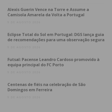
Alexis Guerin Vence na Torre e Assume a
Assine nossa newsletter por e-mail e
Camisola Amarela da Volta a Portugal
obtenha de forma regular a informação
9 DE AGOSTO 2026
atualizada.
Eclipse Total do Sol em Portugal: DGS lança guia
de recomendações para uma observação segura
9 DE AGOSTO 2026
Eu li e concordo com os
termos e
Futsal: Pacense Leandro Cardoso promovido à
condições
equipa principal do FC Porto
9 DE AGOSTO 2026
Centenas de fiéis na celebração de São
Domingos em Ferreira
9 DE AGOSTO 2026