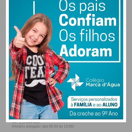
29
31
32
31
°
°
°
°
SEG
TER
QUA
QUI
ALTERAR
FARMACIAS DE SERVIÇO EM PAÇOS DE
FERREIRA