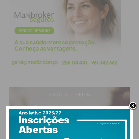
PAÇOS DE FERREIRA
14
°
clear sky
93% humidade
vento: 1m/s E
MAX 14 • MIN 14