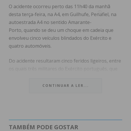
O acidente ocorreu perto das 11h40 da manhã
desta terça-feira, na A4, em Guilhufe, Penafiel, na
autoestrada A4 no sentido Amarante-
Porto, quando se deu um choque em cadeia que
envolveu cinco veículos blindados do Exército e
quatro automóveis.
Do acidente resultaram cinco feridos ligeiros, entre
os quais três militares do Exército português, que
foram assistidos no local pelos Bombeiros
Voluntários de Penafiel e transportados para o
CONTINUAR A LER...
Hospital Padre Américo, em Penafiel.
Subscreva a newsletter do
TAMBÉM PODE GOSTAR
Imediato