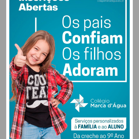
14
°
clear sky
89% humidade
vento: 1m/s ESE
MAX 14 • MIN 14
30
28
27
29
°
°
°
°
SEX
SÁB
DOM
SEG
ALTERAR
FARMACIAS DE SERVIÇO EM PAÇOS DE
FERREIRA