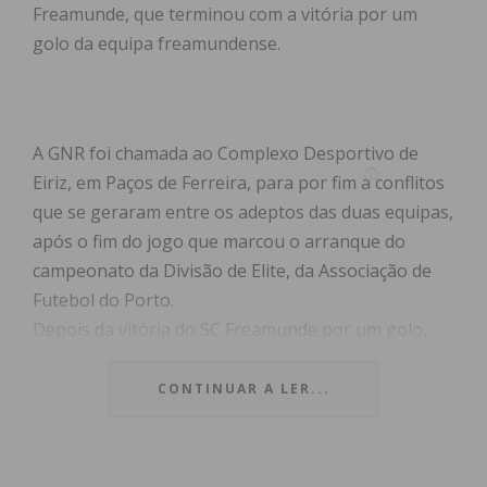
Freamunde, que terminou com a vitória por um
golo da equipa freamundense.
A GNR foi chamada ao Complexo Desportivo de
Eiriz, em Paços de Ferreira, para por fim a conflitos
que se geraram entre os adeptos das duas equipas,
após o fim do jogo que marcou o arranque do
campeonato da Divisão de Elite, da Associação de
Futebol do Porto.
Depois da vitória do SC Freamunde por um golo,
adeptos das duas equipas envolveram-se em
confrontos, que obrigaram à intervenção das
CONTINUAR A LER...
autoridades. Um militar e um adepto ficaram
feridos. Foram assistidos pelos Bombeiros
Voluntários de Freamunde e transportados ao