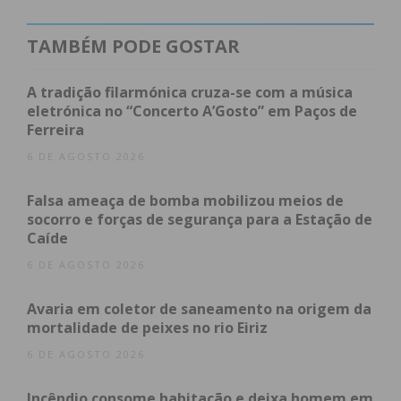
Hospital Padre Américo, em Penafiel.
TAMBÉM PODE GOSTAR
A tradição filarmónica cruza-se com a música
Subscreva a newsletter do
eletrónica no “Concerto A’Gosto” em Paços de
Imediato
Ferreira
6 DE AGOSTO 2026
Assine nossa newsletter por e-mail e
obtenha de forma regular a informação
Falsa ameaça de bomba mobilizou meios de
socorro e forças de segurança para a Estação de
atualizada.
Caíde
6 DE AGOSTO 2026
Avaria em coletor de saneamento na origem da
mortalidade de peixes no rio Eiriz
Eu li e concordo com os
termos e
6 DE AGOSTO 2026
condições
Incêndio consome habitação e deixa homem em