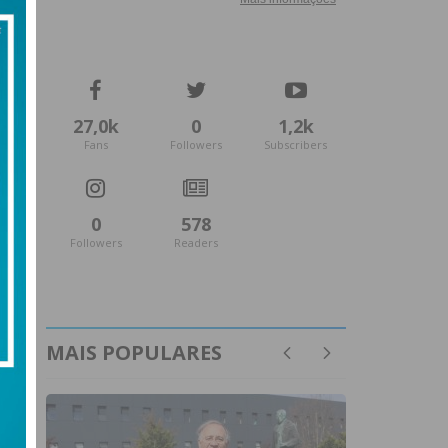
27,0k
0
1,2k
Fans
Followers
Subscribers
0
578
Followers
Readers
MAIS POPULARES