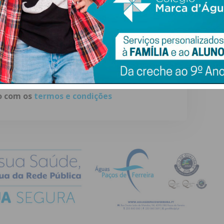
ail e obtenha de forma regular a informação
atualizada.
do com os
termos e condições