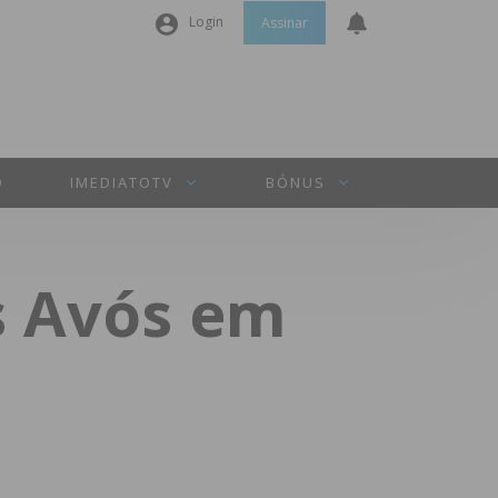
Login
Assinar
Nome de utilizador ou email
*
Senha
*
O
IMEDIATOTV
BÓNUS
Manter sessão
s Avós em
INICIAR SESSÃO
Perdeu a sua senha?