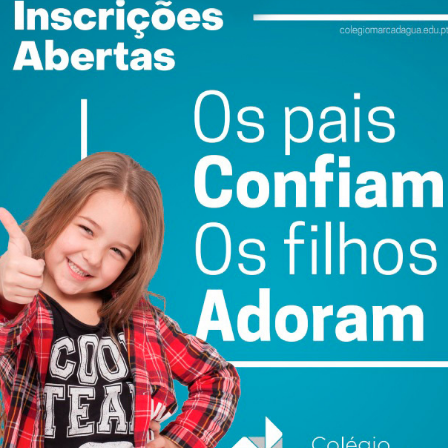
que o município assinala esta data que merece “um
s e que tem sido celebrada, ano após ano, de forma cada
ser mais cada vez a participar na festa. Sair do concelho,
 bonita, mas não permitiria esta proximidade dos demais
sido muito mais a participação e agora, não são apenas as
 pois temos cá avós que vêm de diversos pontos da região
ui é a capital do Dia dos Avós”, concluiu, salientando o
participação.
a Câmara Municipal descerrou uma placa, no monumento de
 escrito pelo seu filho mais velho e que reflete a
ornasse oficial.
ewsletter do Imediato