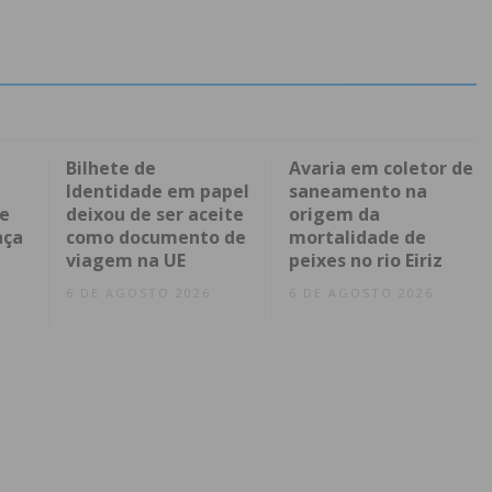
Bilhete de
Avaria em coletor de
Identidade em papel
saneamento na
 e
deixou de ser aceite
origem da
nça
como documento de
mortalidade de
viagem na UE
peixes no rio Eiriz
6 DE AGOSTO 2026
6 DE AGOSTO 2026