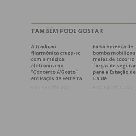
TAMBÉM PODE GOSTAR
A tradição
Falsa ameaça de
filarmónica cruza-se
bomba mobilizou
com a música
meios de socorro
eletrónica no
forças de segura
“Concerto A’Gosto”
para a Estação de
em Paços de Ferreira
Caíde
6 DE AGOSTO 2026
6 DE AGOSTO 2026