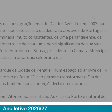
s da consagração legal do Dia dos Avós. Foi em 2003 que
te, que este seria o dia dedicado aos avós de Portugal. E
rminada, muito consistentes, de uma penafidelense, da
lómetros e dedicou uma parte significativa da sua vida
referiu Antonino de Sousa, presidente da Câmara Municipal
altura, a autarquia celebrar o dia.
arque da Cidade de Penafiel, num espaço ao ar livre de 14
m torno da festa. “E isso permite transformar o Dia dos
mos também que aconteça”, declarou o autarca.
m Vitorino Soares, Bispo Auxiliar do Porto e natural de
ísica, passeios de balão, de carros clássicos – mas também
ro, entre outros.