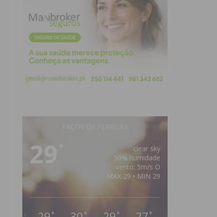
PAÇOS DE FERREIRA
29
°
clear sky
50% humidade
vento: 5m/s O
MAX 29 • MIN 29
29
30
29
27
°
°
°
°