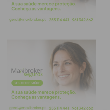
vínculo contratual com a formação pacense
— pela qual realizou 32 jogos na última
época — e vai protagonizar um regresso
ao FC Porto, precisamente doze anos após
se ter desvinculado dos dragões.
Tiago Ferreira completou toda a sua
formação no FC Porto, de onde saiu em
2014 com o estatuto de promessa, mas sem
somar minutos na equipa principal. Seguiu-
se uma longa rota internacional por clubes
como o Zulte Waregem (Bélgica),
Universitatea Craiova (Roménia), MTK
(Hungria), Tractor (Irão) e Kukesi (Albânia),
além de uma passagem pelo União da
Madeira.