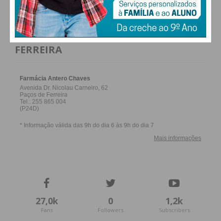
atualizada.
FARMACIAS DE SERVIÇO EM PAÇOS DE
FERREIRA
Eu li e concordo com os
termos e
condições
27,0k
0
1,2k
Fans
Followers
Subscribers