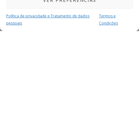
VER PREFERÊNCIAS
Política de privacidade e Tratamento de dados
Termos e
pessoais
Condições
MAIS PARA SI
FACEBOOK
TWITTER
YOUTUBE
INSTAGRAM
READERS
SERVIÇOS