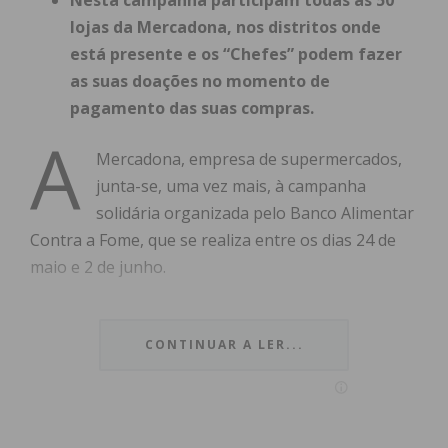
Nesta campanha participam todas as 50
lojas da Mercadona, nos distritos onde
está presente e os “Chefes” podem fazer
as suas doações no momento de
pagamento das suas compras.
A
Mercadona, empresa de supermercados,
junta-se, uma vez mais, à campanha
solidária organizada pelo Banco Alimentar
Contra a Fome, que se realiza entre os dias 24 de
maio e 2 de junho.
CONTINUAR A LER...
A empresa coloca todos os seus 50 pontos de
venda à disposição, nos distritos onde está
presente, com o compromisso de motivar os