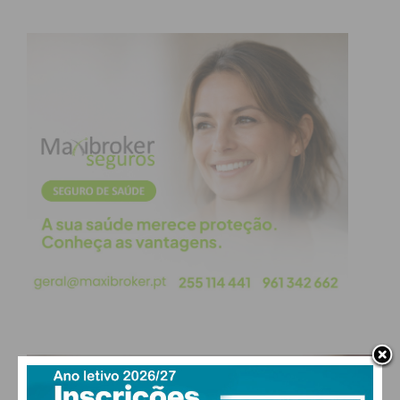
foram entregues a instituições locais no
distrito
do Porto
. Entre elas estão as cantinas sociais com
as quais a Mercadona colabora diariamente a partir
de cada uma das suas 21 lojas, bem como outras
entidades como o Banco Alimentar e a Cruz
Vermelha Portuguesa.
Subscreva a newsletter do
Imediato
Assine nossa newsletter por e-mail e
obtenha de forma regular a informação
atualizada.
PAÇOS DE FERREIRA