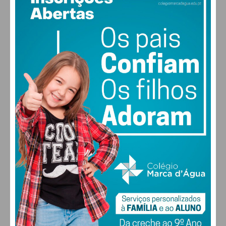
17
°
clear sky
83% humidade
vento: 1m/s ESE
Eu li e concordo com os
termos e
MAX 17 • MIN 17
condições
30
30
30
28
°
°
°
°
QUI
SEX
SÁB
DOM
ALTERAR
FARMACIAS DE SERVIÇO EM PAÇOS DE
FERREIRA