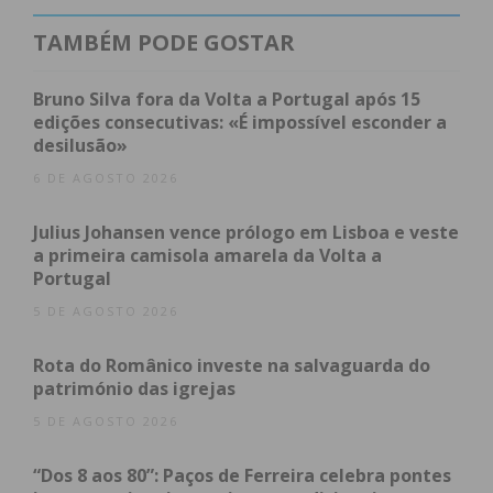
“Chefes” (clientes) a participarem nesta campanha
solidária, que consiste numa doação monetária, em
TAMBÉM PODE GOSTAR
múltiplos de 1€, que pode ser efetuada nas caixas
de pagamento no momento da compra. Os valores
Bruno Silva fora da Volta a Portugal após 15
doados serão depois convertidos em alimentos
edições consecutivas: «É impossível esconder a
desilusão»
pela Mercadona e entregues aos respetivos bancos
alimentares, que podem selecionar a variedade de
6 DE AGOSTO 2026
produtos que pretendem de acordo com as suas
Julius Johansen vence prólogo em Lisboa e veste
necessidades especificas, chegando, assim, a quem
a primeira camisola amarela da Volta a
mais precisa.
Portugal
5 DE AGOSTO 2026
Gabriela Oliveira, Diretora de Responsabilidade
Social da Mercadona
, revela que: “Temos orgulho
Rota do Românico investe na salvaguarda do
em participar nesta campanha, uma vez mais, e
património das igrejas
dizer que colaboramos com 11 Bancos Alimentares
5 DE AGOSTO 2026
dos distritos onde a Mercadona está presente.
Defendemos esta modalidade de doação porque
“Dos 8 aos 80”: Paços de Ferreira celebra pontes