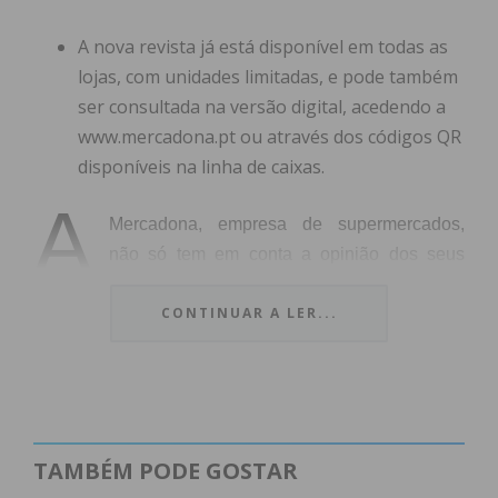
A nova revista já está disponível em todas as
lojas, com unidades limitadas, e pode também
ser consultada na versão digital, acedendo a
www.mercadona.pt ou através dos códigos QR
disponíveis na linha de caixas.
A
Mercadona, empresa de supermercados,
não só tem em conta a opinião dos seus
clientes para avançar no seu trabalho de
CONTINUAR A LER...
inovação e melhoria de sortido, como também o faz
com o objetivo de lhes oferecer soluções que
respondam às suas necessidades. O resultado disso é
o desenvolvimento da nova revista de Natal da
Mercadona, agora disponível gratuitamente em todas
as lojas (unidades limitadas), e em versão digital, em
TAMBÉM PODE GOSTAR
www.mercadona.pt
ou então através dos códigos QR