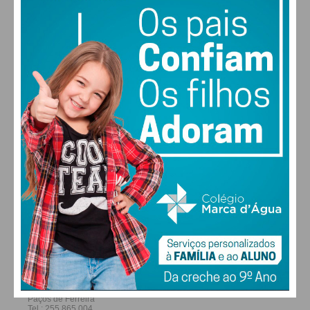
30
28
27
29
°
°
°
°
SEX
SÁB
DOM
SEG
ALTERAR
Capa da revista “Natal Mercadona 2023”
FARMACIAS DE SERVIÇO EM PAÇOS DE
FERREIRA