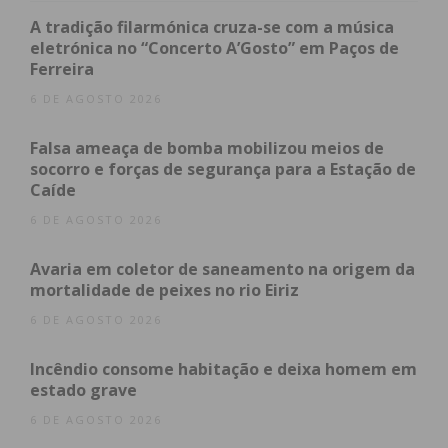
localizados na linha de caixas.
A tradição filarmónica cruza-se com a música
eletrónica no “Concerto A’Gosto” em Paços de
Ferreira
6 DE AGOSTO 2026
A novidade reside no facto de as duas revistas que a
Falsa ameaça de bomba mobilizou meios de
empresa tradicionalmente publicava nesta altura do
socorro e forças de segurança para a Estação de
ano – a de receitas e a da Perfumaria – se fundirem
Caíde
numa única publicação, acrescentando também novos
6 DE AGOSTO 2026
conteúdos de interesse e utilidade. Desta forma, a
nova revista
“
Natal Mercadona 2023
”
oferece uma
Avaria em coletor de saneamento na origem da
solução muito mais prática.
mortalidade de peixes no rio Eiriz
6 DE AGOSTO 2026
Como é uma revista que nasce tendo por base as
necessidades dos “Chefes”, inclui os conteúdos
Incêndio consome habitação e deixa homem em
estado grave
habituais (receitas especiais, ideias de presentes,
dicas e conselhos para surpreender nesta altura do
6 DE AGOSTO 2026
ano) e outras novidades muito interessantes: como