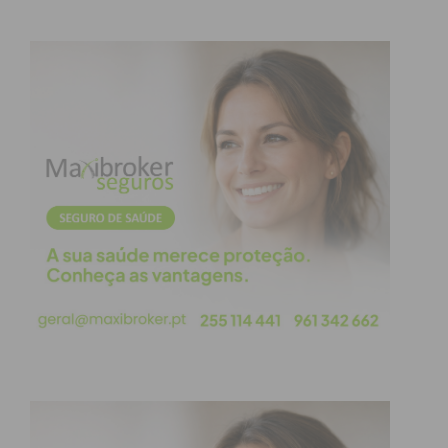
ideias de molhos e guarnições, preparar tábuas de
enchidos ou patés, fazer provas de queijos, combinar
vinhos e cocktails, ideias para pôr a mesa, refeições
prontas, vídeo de receitas e muitas outras dicas úteis.
Além do sortido habitual, nesta revista, os “Chefes”
poderão também consultar as novidades disponíveis
nos lineares da Mercadona para esta época do ano.
Máxima qualidade ao melhor preço
A Mercadona lançou a estratégia SPB (Sempre
Preços Baixos) em 1993, após observar e constatar
que os produtos que mais se vendiam eram os que
tinham a máxima qualidade ao melhor preço, sempre
por essa ordem, e cujo custo não mudava
constantemente. Durante todos estes anos, a empresa