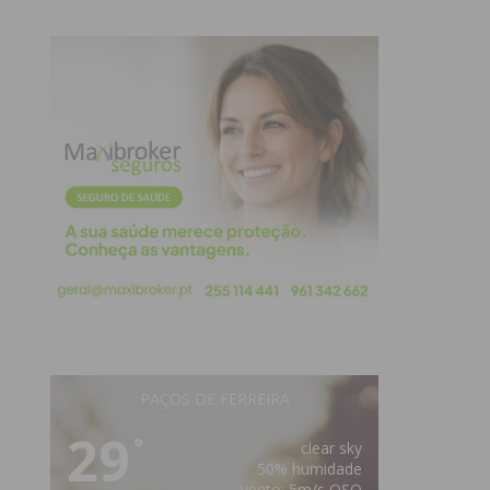
PAÇOS DE FERREIRA
29
°
clear sky
50% humidade
vento: 5m/s OSO