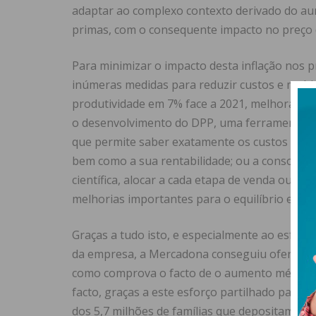
adaptar ao complexo contexto derivado do au
primas, com o consequente impacto no preço 
Para minimizar o impacto desta inflação nos 
inúmeras medidas para reduzir custos e multipl
produtividade em 7% face a 2021, melhorando
o desenvolvimento do DPP, uma ferramenta qu
que permite saber exatamente os custos iner
bem como a sua rentabilidade; ou a consolida
científica, alocar a cada etapa de venda ou se
melhorias importantes para o equilíbrio entre 
Graças a tudo isto, e especialmente ao esforç
da empresa, a Mercadona conseguiu oferecer ao
como comprova o facto de o aumento médio d
facto, graças a este esforço partilhado para 
dos 5,7 milhões de famílias que depositam a 