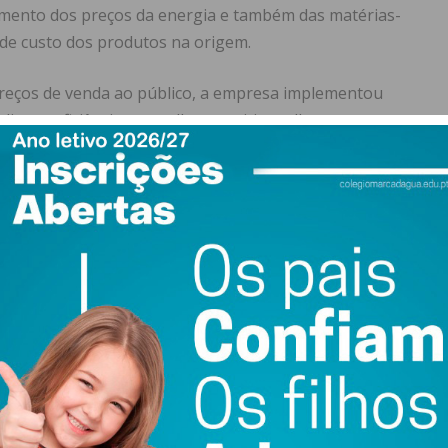
mento dos preços da energia e também das matérias-
de custo dos produtos na origem.
preços de venda ao público, a empresa implementou
icar a eficiência, o que lhe permitiu melhorar a
, uma vez mais, a gestão da empresa. Exemplos disso são
e representou um investimento de 5 milhões de euros, e
entes a cada produto, em cada um dos seus processos,
ção do Modelo de Organização de Lojas para, de forma
cção as pessoas necessárias para cada tarefa, o que implica
a vida profissional e pessoal dos colaboradores de loja.
o mental dos 99.000 colaboradores e 3.000 fornecedores
s seus clientes um sortido eficaz e de qualidade efetiva,
o seu PVP ter sido de aproximadamente 10% em 2022. De
travar o impacto dos preços de custo na cesta de compras
sua confiança na Mercadona, a empresa, através da