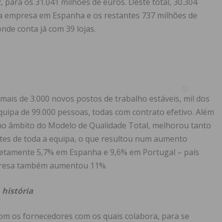
 para os 31.041 milhões de euros. Deste total, 30.304
a empresa em Espanha e os restantes 737 milhões de
nde conta já com 39 lojas.
mais de 3.000 novos postos de trabalho estáveis, mil dos
uipa de 99.000 pessoas, todas com contrato efetivo. Além
, no âmbito do Modelo de Qualidade Total, melhorou tanto
tes de toda a equipa, o que resultou num aumento
ncretamente 5,7% em Espanha e 9,6% em Portugal – país
mpresa também aumentou 11%.
 história
om os fornecedores com os quais colabora, para se