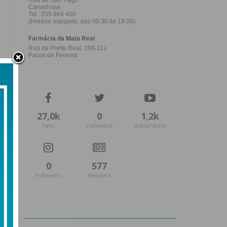
27,0k
0
1,2k
Fans
Followers
Subscribers
0
577
Followers
Readers