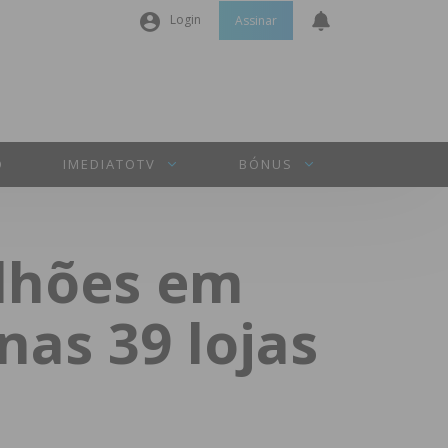
Login
Assinar
Nome de utilizador ou email
*
Senha
*
O
IMEDIATOTV
BÓNUS
Manter sessão
lhões em
INICIAR SESSÃO
nas 39 lojas
Perdeu a sua senha?