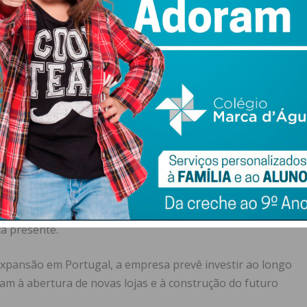
iu poupar mais de 375 milhões de euros no seu conjunto.
m 0,6 pontos, o que faz com que a rentabilidade da
ória, 0,025€, comparativamente com os 0,027€ de 2021.
ugal em 2023
cançando as 39 no país, a Mercadona atingiu um volume
iu com 93 milhões de euros em impostos através da
m Vila Nova de Gaia.
0 colaboradores e um investimento de 140 milhões de
doou 1.900 toneladas de bens essenciais a mais de 70
tá presente.
expansão em Portugal, a empresa prevê investir ao longo
am à abertura de novas lojas e à construção do futuro