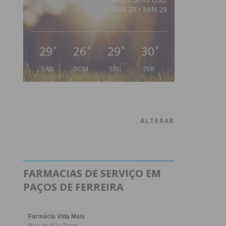
MAX 29 • MIN 29
29
26
29
30
°
°
°
°
SÁB
DOM
SEG
TER
ALTERAR
FARMACIAS DE SERVIÇO EM
PAÇOS DE FERREIRA