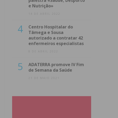
palestra «Saúde, Desporto
e Nutrição»
14 DE ABRIL 2022
4
Centro Hospitalar do
Tâmega e Sousa
autorizado a contratar 42
enfermeiros especialistas
8 DE ABRIL 2022
5
ADATERRA promove IV Fim
de Semana da Saúde
21 DE MAIO 2021