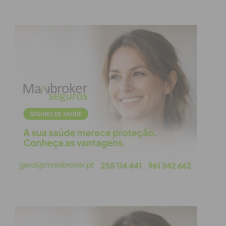
lhes são oferecidas.
Neste sentido, tanto em Portugal como em
Espanha, a empresa continuou a ampliar a rede de
entidades sociais com as quais colabora, chegando
no final de junho a uma rede de 785 entidades,
entre os dois países, às quais doou mais de 12.600
toneladas, contribuindo para melhorar
consideravelmente a estrutura da ajuda que
oferece aos grupos mais vulneráveis.
Mais informações neste vídeo
:
https://www.youtube.com/watch?v=Jcz3zrLCAEU
Uma política de ação social sustentável
integrada na estratégia de Responsabilidade
Social da Mercadona