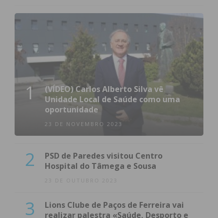
Subscreva a newsletter do
Imediato
Assine nossa newsletter por e-mail e
obtenha de forma regular a informação
atualizada.
1
(VÍDEO) Carlos Alberto Silva vê
Unidade Local de Saúde como uma
oportunidade
23 DE NOVEMBRO 2023
Eu li e concordo com os
termos e
condições
2
PSD de Paredes visitou Centro
Hospital do Tâmega e Sousa
23 DE OUTUBRO 2023
3
Lions Clube de Paços de Ferreira vai
realizar palestra «Saúde, Desporto e