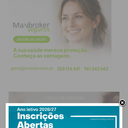
A Mercadona mantém um compromisso constante
nos locais onde está presente e promove, ano após
ano, iniciativas ambientais, sociais e de governança
responsáveis ??que impactem positivamente a sua
atividade. Neste sentido, a empresa integra desde o
ano de 2011 o Pacto Mundial das Nações Unidas,
iniciativa mediante a qual a Organização das
Nações Unidas promove os Objetivos de
Desenvolvimento Sustentável (ODS).
O Plano de Ação Social também se insere nesta
linha, para além de outras iniciativas como o
PAÇOS DE FERREIRA
Projeto Trencadís, através do qual colabora na
25
°
clear sky
contratação de pessoas com incapacidade
68% humidade
intelectual e que são responsáveis pela elaboração
vento: 2m/s O
MAX 25 • MIN 25