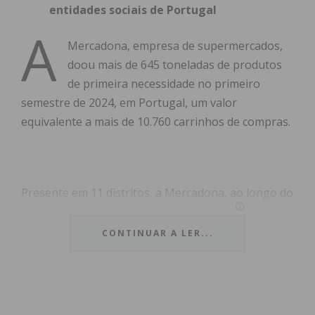
entidades sociais de Portugal
A
Mercadona, empresa de supermercados,
doou mais de 645 toneladas de produtos
de primeira necessidade no primeiro
semestre de 2024, em Portugal, um valor
equivalente a mais de 10.760 carrinhos de compras.
Presente em 11 distritos, a Mercadona, ao longo do
ano, apoia outras iniciativas de âmbito nacional,
entre as quais se destacam as campanhas da Cruz
CONTINUAR A LER...
Vermelha Portuguesa, do Banco Solidário Animal,
organizada pela Animalife, e do Banco Alimentar
Contra a Fome. A colaboração da Mercadona nestas
campanhas, é desenvolvida através da doação