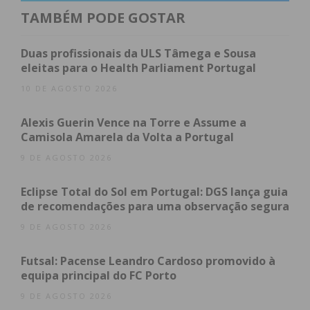
monetária dos “Chefes” na caixa de pagamento, em
TAMBÉM PODE GOSTAR
múltiplos de 1€,
“permitindo esta modalidade, que
as entidades possam adaptar as doações
Duas profissionais da ULS Tâmega e Sousa
realizadas às suas reais necessidades, quer a nível
eleitas para o Health Parliament Portugal
de variedade, quer a nível de quantidade”
, destaca
10 DE AGOSTO 2026
Gabriela Oliveira, Diretora de Responsabilidade
Alexis Guerin Vence na Torre e Assume a
Social da Mercadona.
Camisola Amarela da Volta a Portugal
A Mercadona, dentro do seu compromisso de
9 DE AGOSTO 2026
partilhar com a sociedade parte do que dela recebe,
Eclipse Total do Sol em Portugal: DGS lança guia
integra o seu Plano de Responsabilidade Social no
de recomendações para uma observação segura
dia a dia da sua atividade, através da colaboração
9 DE AGOSTO 2026
direta com numerosas entidades sociais de
diferentes tipos dedicadas à assistência a grupos
Futsal: Pacense Leandro Cardoso promovido à
vulneráveis e a pessoas com necessidades
equipa principal do FC Porto
específicas, com o objetivo de contribuir para
9 DE AGOSTO 2026
melhorar a sua situação e as possibilidades que