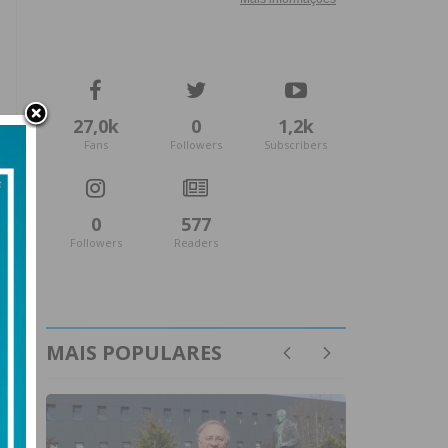
27,0k
0
1,2k
Fans
Followers
Subscribers
0
577
Followers
Readers
MAIS POPULARES