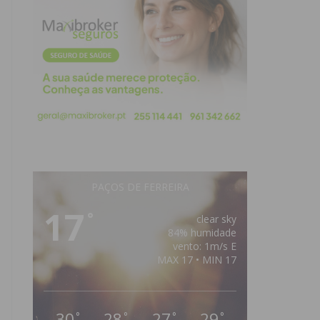
PAÇOS DE FERREIRA
17
°
clear sky
84% humidade
vento: 1m/s E
MAX 17 • MIN 17
30
28
27
29
°
°
°
°