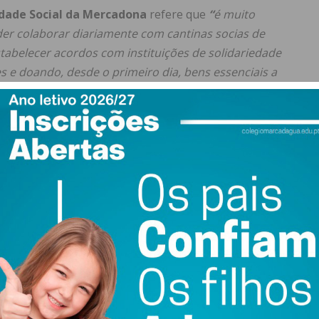
dade Social da Mercadona
refere que
“
é muito
er colaborar diariamente com cantinas socias de
tabelecer acordos com instituições de solidariedade
s e doando, desde o primeiro dia, bens essenciais a
panha, a Mercadona doou um total de
23.100 toneladas
de
mpras, que se destinaram a mais de 762 entidades sociais,
meira metade deste ano na rede global de instituições com
ssidade doadas ao longo de todo ano em Portugal,
505
is no distrito do Porto. Entre elas estão as cantinas
ariamente a partir de cada uma das suas
21 lojas
, bem
ar e a Cruz Vermelha