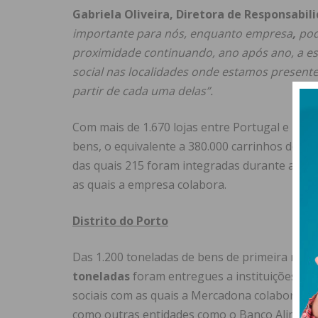
Gabriela Oliveira, Diretora
de Responsabili
importante para nós, enquanto empresa
,
pod
proximidade continuando, ano após ano, a es
social nas localidades onde estamos presente
partir de cada uma delas”.
Com mais de
1.670 lojas entre Portugal e Es
bens, o equivalente a 380.000 carrinhos de co
das quais 215 foram integradas durante a pri
as quais a empresa colabora.
Distrito do Porto
Das 1.200 toneladas
de bens de primeira nece
toneladas
foram entregues a instituições loca
sociais com as quais a Mercadona colabora di
como outras entidades como o Banco Aliment