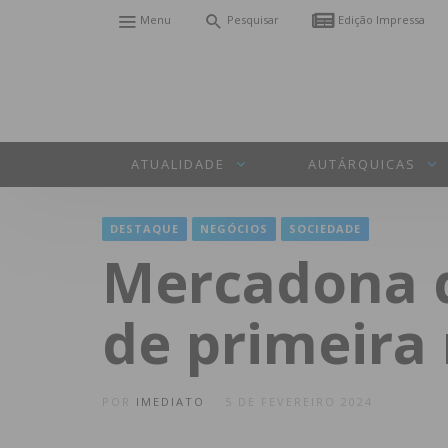
Menu
Pesquisar
Edição Impressa
ATUALIDADE
AUTÁRQUICAS
DESTAQUE
NEGÓCIOS
SOCIEDADE
Mercadona d
de primeira
POR
IMEDIATO
5 DE FEVEREIRO 2024