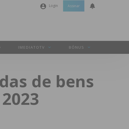
Login
Assinar
Nome de utilizador ou email
*
Senha
*
O
IMEDIATOTV
BÓNUS
Manter sessão
das de bens
INICIAR SESSÃO
 2023
Perdeu a sua senha?