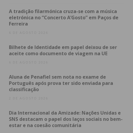
A tradição filarmónica cruza-se com a música
Guarda, Oliveira de Azeméis, Coimbra (Solum e
eletrónica no “Concerto A’Gosto” em Paços de
Ferreira
Eiras), Leiria, Évora, Vila Nova de Gaia (Canelas),
Sintra (Rio de Mouro), Maia (Moreira), Seixal
6 DE AGOSTO 2026
(Fernão Ferro) e Barreiro (Lavradio) são as
Bilhete de Identidade em papel deixou de ser
próximas localizações dos supermercados
aceite como documento de viagem na UE
Mercadona. A empresa terminará o ano com 60
6 DE AGOSTO 2026
lojas abertas em território nacional.
Aluna de Penafiel sem nota no exame de
Em 2019, a Mercadona inaugurou o seu primeiro
Português após prova ter sido enviada para
bloco logístico na Póvoa de Varzim (Porto). Agora,
classificação
prestes a completar cinco anos desde a primeira
2 DE AGOSTO 2026
abertura em Portugal e tendo em vista dar
continuidade ao seu projeto de expansão, abrirá,
Dia Internacional da Amizade: Nações Unidas e
SNS destacam o papel dos laços sociais no bem-
no segundo semestre de 2024, o Bloco Logístico de
estar e na coesão comunitária
Almeirim (Santarém), o maior da empresa na