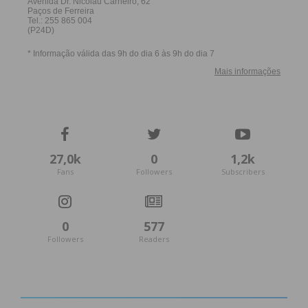
Subscreva a newsletter do
Imediato
27,0k
0
1,2k
Assine nossa newsletter por e-mail e
Fans
Followers
Subscribers
obtenha de forma regular a informação
atualizada.
0
577
Followers
Readers
Eu li e concordo com os
termos e