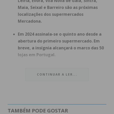
Leiria, Évora, Vila Nova de Gaia, Sintra,
Maia, Seixal e Barreiro são as próximas
localizações dos supermercados
Mercadona.
Em 2024 assinala-se o quinto ano desde a
abertura do primeiro supermercado. Em
breve, a insígnia alcançará o marco das 50
lojas em Portugal.
A
Mercadona, empresa de supermercados,
prossegue com o seu plano de expansão
CONTINUAR A LER...
em Portugal, onde abrirá, em 2024, 11
novas lojas e chegará a mais dois distritos, Guarda
e Évora, ficando assim ainda mais perto dos
“Chefes” (clientes).
TAMBÉM PODE GOSTAR