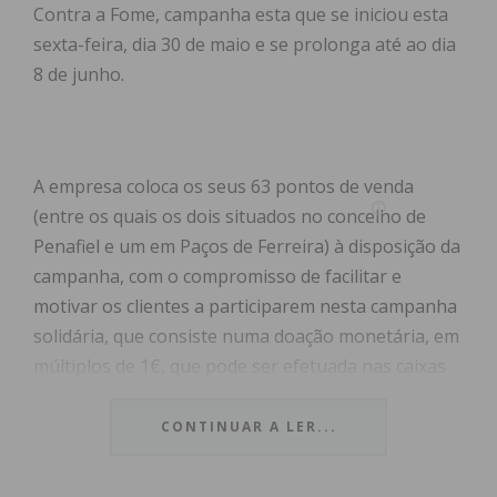
Contra a Fome, campanha esta que se iniciou esta
sexta-feira, dia 30 de maio e se prolonga até ao dia
8 de junho.
A empresa coloca os seus 63 pontos de venda
(entre os quais os dois situados no concelho de
Penafiel e um em Paços de Ferreira) à disposição da
campanha, com o compromisso de facilitar e
motivar os clientes a participarem nesta campanha
solidária, que consiste numa doação monetária, em
múltiplos de 1€, que pode ser efetuada nas caixas
de pagamento no momento da compra. Os valores
doados serão integralmente convertidos em
CONTINUAR A LER...
alimentos pela Mercadona e entregues aos
respetivos bancos alimentares, que podem