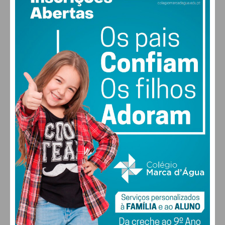
25
°
few clouds
61% humidade
vento: 2m/s OSO
MAX 26 • MIN 25
28
27
28
30
°
°
°
°
SÁB
DOM
SEG
TER
ALTERAR
FARMACIAS DE SERVIÇO EM PAÇOS DE
FERREIRA