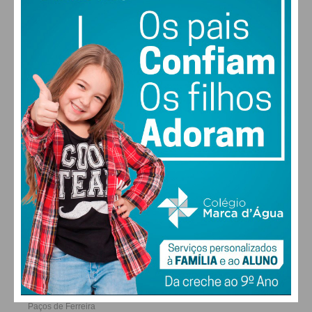
28
27
28
29
°
°
°
°
SEX
SÁB
DOM
SEG
ALTERAR
FARMACIAS DE SERVIÇO EM PAÇOS DE
FERREIRA