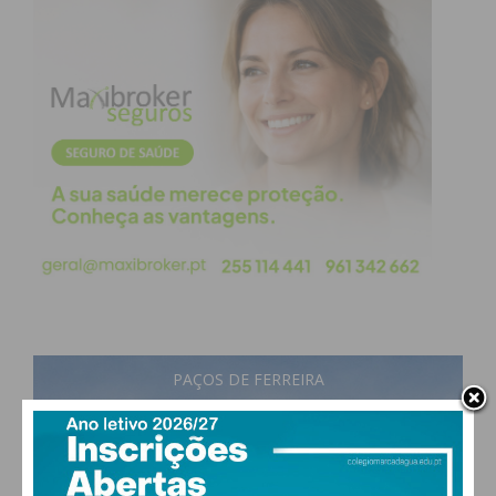
PAÇOS DE FERREIRA
28
°
scattered clouds
47% humidade
vento: 4m/s O
MAX 28 • MIN 27