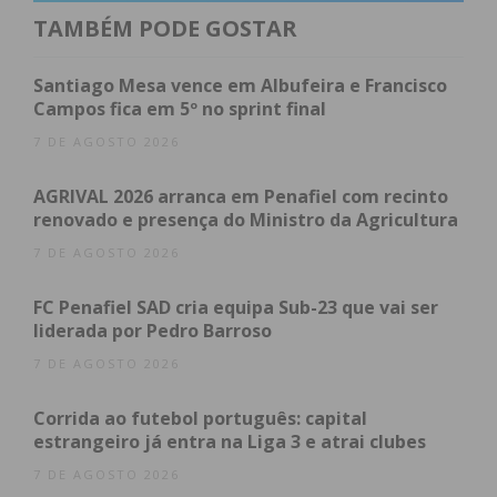
Assine nossa newsletter por e-mail e
TAMBÉM PODE GOSTAR
obtenha de forma regular a informação
atualizada.
Santiago Mesa vence em Albufeira e Francisco
Campos fica em 5º no sprint final
7 DE AGOSTO 2026
AGRIVAL 2026 arranca em Penafiel com recinto
Eu li e concordo com os
termos e
renovado e presença do Ministro da Agricultura
condições
7 DE AGOSTO 2026
FC Penafiel SAD cria equipa Sub-23 que vai ser
liderada por Pedro Barroso
7 DE AGOSTO 2026
Corrida ao futebol português: capital
estrangeiro já entra na Liga 3 e atrai clubes
7 DE AGOSTO 2026