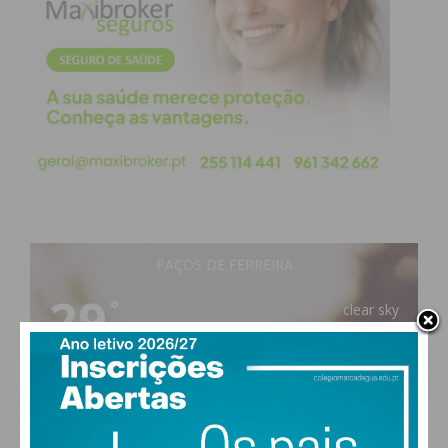
PAÇOS DE FERREIRA
29
°
clear sky
49% humidade
vento: 5m/s O
MAX 29 • MIN 29
°
°
°
°