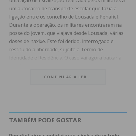
uma ação de fiscalização realizada pelos militares a
um autocarro de transporte escolar que fazia a
ligação entre os concelho de Lousada e Penafiel.
Durante a operação, os militares encontraram na
posse do jovem, que viajava desde Lousada, várias
doses de haxixe. Este foi detido, interrogado e
restituído à liberdade, sujeito a Termo de
Identidade e Residência. O caso vai agora baixar a
inquérito.
CONTINUAR A LER...
Subscreva a newsletter do
TAMBÉM PODE GOSTAR
Imediato
Penafiel abre candidaturas a bolsa de estudo