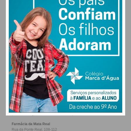
28
26
29
30
SÁB
DOM
SEG
TER
ALTERAR
FARMACIAS DE SERVIÇO EM PAÇOS DE
FERREIRA