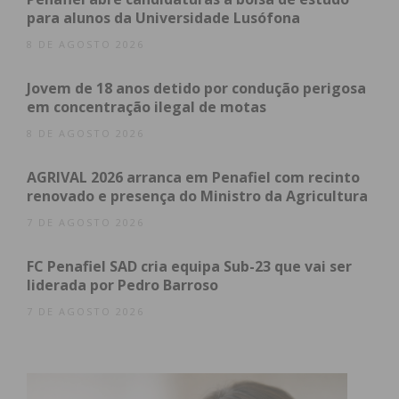
para alunos da Universidade Lusófona
Assine nossa newsletter por e-mail e
obtenha de forma regular a informação
8 DE AGOSTO 2026
atualizada.
Jovem de 18 anos detido por condução perigosa
em concentração ilegal de motas
8 DE AGOSTO 2026
AGRIVAL 2026 arranca em Penafiel com recinto
Eu li e concordo com os
termos e
renovado e presença do Ministro da Agricultura
condições
7 DE AGOSTO 2026
FC Penafiel SAD cria equipa Sub-23 que vai ser
liderada por Pedro Barroso
7 DE AGOSTO 2026