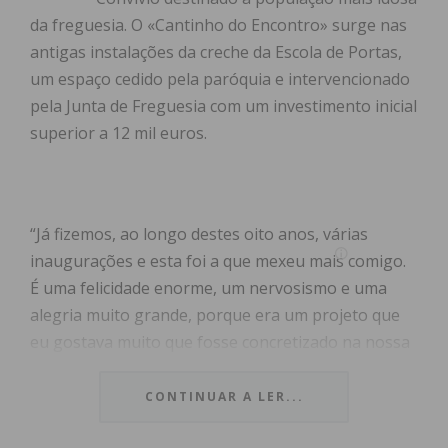
da freguesia. O «Cantinho do Encontro» surge nas
antigas instalações da creche da Escola de Portas,
um espaço cedido pela paróquia e intervencionado
pela Junta de Freguesia com um investimento inicial
superior a 12 mil euros.
“Já fizemos, ao longo destes oito anos, várias
inaugurações e esta foi a que mexeu mais comigo.
É uma felicidade enorme, um nervosismo e uma
alegria muito grande, porque era um projeto que
eu gostava muito que fosse concretizado na nossa
freguesia”, revelou ao IMEDIATO o presidente da
Junta de Freguesia de Meixomil, Serafim Leal.
CONTINUAR A LER...
Segundo o autarca de freguesia, este novo