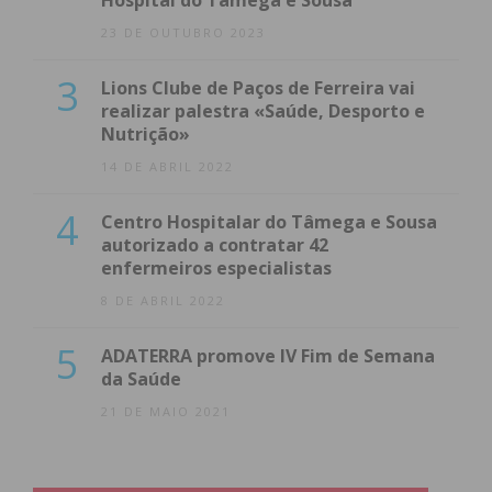
Hospital do Tâmega e Sousa
23 DE OUTUBRO 2023
3
Lions Clube de Paços de Ferreira vai
realizar palestra «Saúde, Desporto e
Nutrição»
14 DE ABRIL 2022
4
Centro Hospitalar do Tâmega e Sousa
autorizado a contratar 42
enfermeiros especialistas
8 DE ABRIL 2022
5
ADATERRA promove IV Fim de Semana
da Saúde
21 DE MAIO 2021