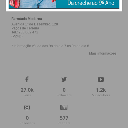
FERREIRA
27,0k
0
1,2k
Fans
Followers
Subscribers
0
577
Followers
Readers