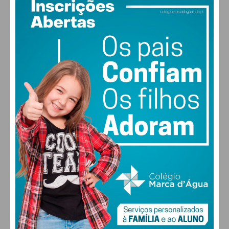
PAÇOS DE FERREIRA
30
°
scattered clouds
39% humidade
vento: 4m/s O
MAX 30 • MIN 28
30
27
28
29
°
°
°
°
SEX
SÁB
DOM
SEG
ALTERAR
FARMACIAS DE SERVIÇO EM PAÇOS DE