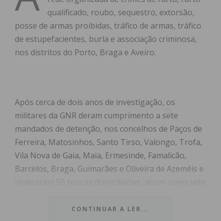
qualificado, roubo, sequestro, extorsão,
posse de armas proibidas, tráfico de armas, tráfico
de estupefacientes, burla e associação criminosa,
nos distritos do Porto, Braga e Aveiro.
Após cerca de dois anos de investigação, os
militares da GNR deram cumprimento a sete
mandados de detenção, nos concelhos de Paços de
Ferreira, Matosinhos, Santo Tirso, Valongo, Trofa,
Vila Nova de Gaia, Maia, Ermesinde, Famalicão,
Barcelos, Braga, Guimarães e Oliveira de Azeméis e
realizaram 56 buscas domiciliárias, assim como sete
buscas em veículos e estabelecimentos.
CONTINUAR A LER...
No total, foram detidos 17 homens e duas