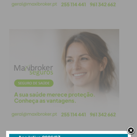
Segundo a comunicação da
GNR
, todos os detidos
tinham
antecedentes criminais
por ilícitos criminais
e vão ser presentes, esta terça-feira, a primeiro
interrogatório judicial no Tribunal de Instrução
Criminal do Porto, para aplicação de medidas de
coação. O inquérito crime corre os seus termos na
1º Secção do Departamento de Investigação e Ação
Penal Regional do Porto, destinado à investigação
de crime económico, financeiro e violento.
VIEW AS LIST
SLIDESHOW