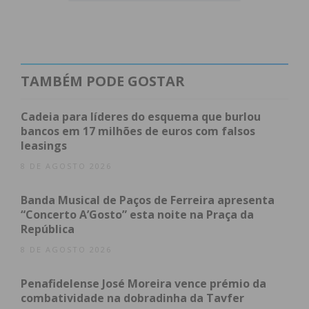
mulheres, com idades entre 19 e os 50 anos e 12
homens foram constituídos arguidos, indica
comunicado de imprensa enviado às redações.
TAMBÉM PODE GOSTAR
As buscas efetuadas permitiram a apreensão de
várias armas de fogo, assim como mais de 700
Cadeia para líderes do esquema que burlou
munições, veículos de média e alta gama, mais de
bancos em 17 milhões de euros com falsos
leasings
17 mil euros em dinheiro, mais de mil doses de
haxixe, heroína e cocaína e várias peças de ouro
8 DE AGOSTO 2026
suspeitas de serem furtadas. Veja o inventário
Banda Musical de Paços de Ferreira apresenta
apreendido completo:
“Concerto A’Gosto” esta noite na Praça da
República
8 armas de fogo (5 pistolas, 1 revólver e 2
8 DE AGOSTO 2026
caçadeiras modificadas);
3 armas brancas;
Penafidelense José Moreira vence prémio da
7 armas de recreio;
combatividade na dobradinha da Tavfer