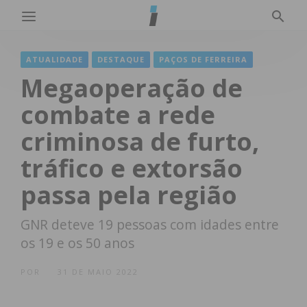
ATUALIDADE
DESTAQUE
PAÇOS DE FERREIRA
Megaoperação de
combate a rede
criminosa de furto,
tráfico e extorsão
passa pela região
GNR deteve 19 pessoas com idades entre
os 19 e os 50 anos
POR
31 DE MAIO 2022