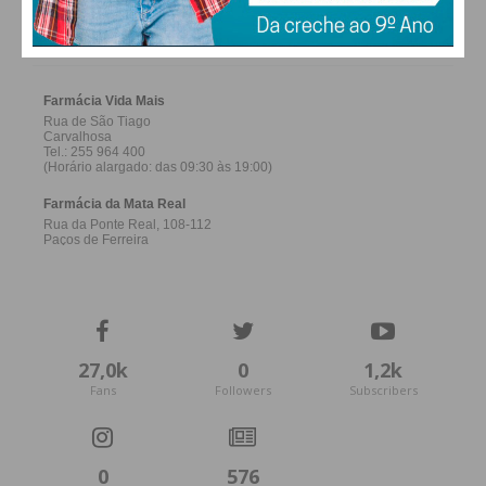
FARMACIAS DE SERVIÇO EM PAÇOS DE
FERREIRA
27,0k
0
1,2k
Fans
Followers
Subscribers
0
576