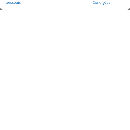
pessoais
Condições
MAIS PARA SI
FACEBOOK
TWITTER
YOUTUBE
INSTAGRAM
READERS
SERVIÇOS
SOBRE NÓS