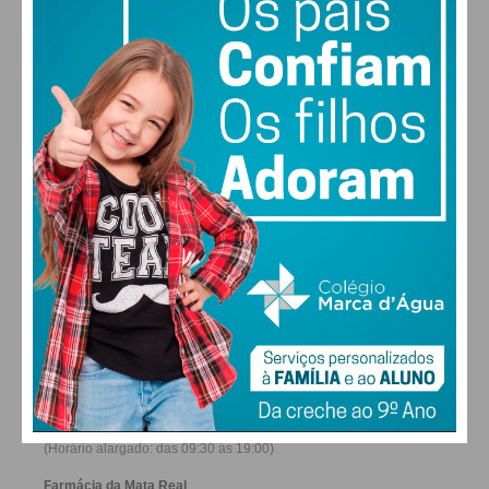
29
26
28
30
°
°
°
°
SÁB
DOM
SEG
TER
ALTERAR
FARMACIAS DE SERVIÇO EM PAÇOS DE
FERREIRA