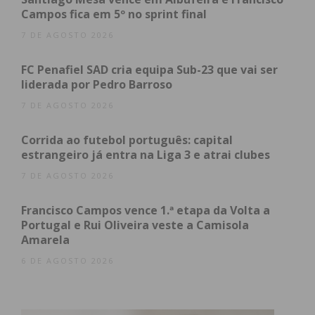
Campos fica em 5º no sprint final
7 DE AGOSTO 2026
FC Penafiel SAD cria equipa Sub-23 que vai ser
liderada por Pedro Barroso
7 DE AGOSTO 2026
Corrida ao futebol português: capital
estrangeiro já entra na Liga 3 e atrai clubes
7 DE AGOSTO 2026
Subscreva a newsletter do
Francisco Campos vence 1.ª etapa da Volta a
Imediato
Portugal e Rui Oliveira veste a Camisola
Amarela
6 DE AGOSTO 2026
Assine nossa newsletter por e-mail e
obtenha de forma regular a informação
atualizada.