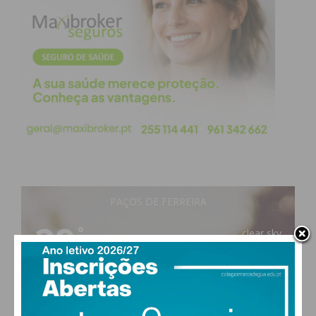
PAÇOS DE FERREIRA
29
°
clear sky
51% humidade
vento: 5m/s OSO
MAX 29 • MIN 28