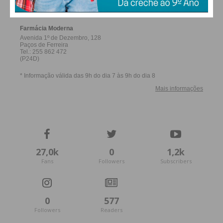
27,0k
0
1,2k
Fans
Followers
Subscribers
0
577
Followers
Readers