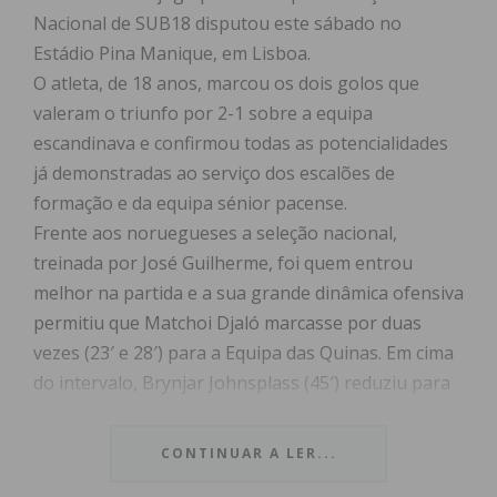
Nacional de SUB18 disputou este sábado no
Estádio Pina Manique, em Lisboa.
O atleta, de 18 anos, marcou os dois golos que
valeram o triunfo por 2-1 sobre a equipa
escandinava e confirmou todas as potencialidades
já demonstradas ao serviço dos escalões de
formação e da equipa sénior pacense.
Frente aos noruegueses a seleção nacional,
treinada por José Guilherme, foi quem entrou
melhor na partida e a sua grande dinâmica ofensiva
permitiu que Matchoi Djaló marcasse por duas
vezes (23′ e 28′) para a Equipa das Quinas. Em cima
do intervalo, Brynjar Johnsplass (45′) reduziu para
a seleção da Noruega. No segundo tempo não se
registou qualquer alteração no marcador, pelo que
CONTINUAR A LER...
o 2-1 persistiu até ao final da partida.