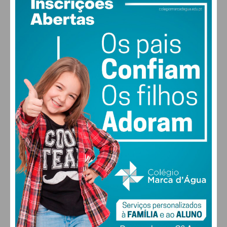
23
°
few clouds
64% humidade
vento: 0m/s SSE
MAX 23 • MIN 23
28
27
28
30
°
°
°
°
SÁB
DOM
SEG
TER
ALTERAR
FARMACIAS DE SERVIÇO EM PAÇOS DE
FERREIRA