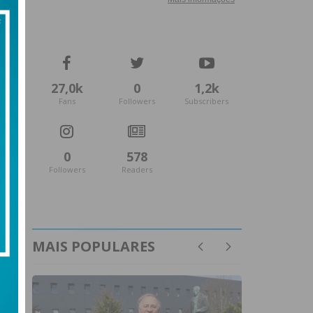
27,0k
0
1,2k
Fans
Followers
Subscribers
0
578
Followers
Readers
MAIS POPULARES