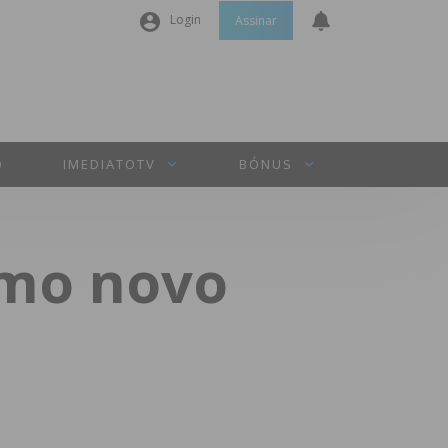
Login
Assinar
Nome de utilizador ou email
*
Senha
*
O
IMEDIATOTV
BÓNUS
Manter sessão
omo novo
INICIAR SESSÃO
Perdeu a sua senha?