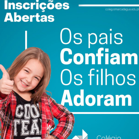
Bilhete de
Avaria em coletor de
Identidade em papel
saneamento na
 e
deixou de ser aceite
origem da
nça
como documento de
mortalidade de
viagem na UE
peixes no rio Eiriz
6 DE AGOSTO 2026
6 DE AGOSTO 2026