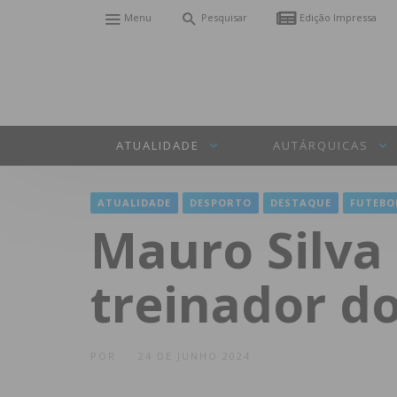
Menu
Pesquisar
Edição Impressa
ATUALIDADE
AUTÁRQUICAS
ATUALIDADE
DESPORTO
DESTAQUE
FUTEBO
Mauro Silva
treinador d
POR
24 DE JUNHO 2024