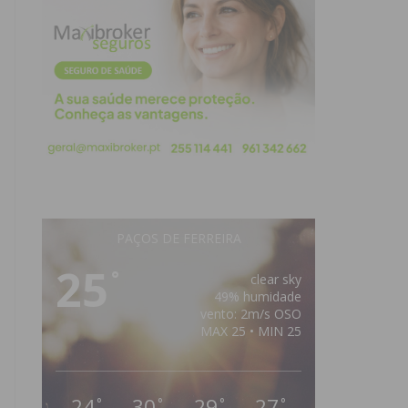
PAÇOS DE FERREIRA
25
°
clear sky
49% humidade
vento: 2m/s OSO
MAX 25 • MIN 25
24
30
29
27
°
°
°
°