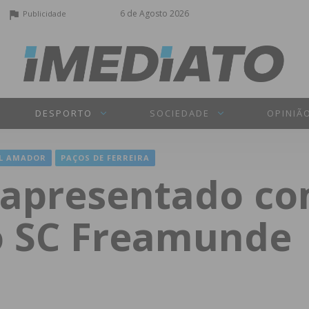
6 de Agosto 2026
Publicidade
DESPORTO
SOCIEDADE
OPINIÃ
L AMADOR
PAÇOS DE FERREIRA
 apresentado c
o SC Freamunde