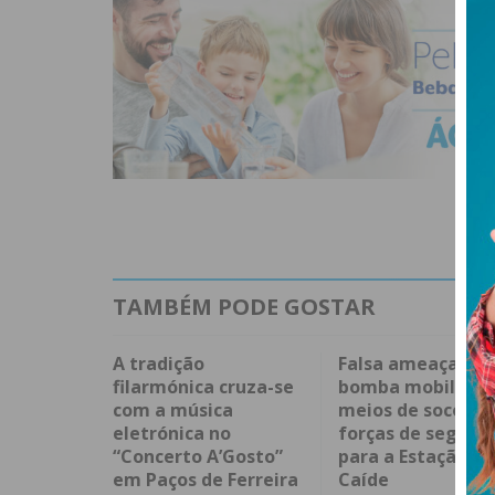
TAMBÉM PODE GOSTAR
A tradição
Falsa ameaça de
filarmónica cruza-se
bomba mobilizou
com a música
meios de socorro
eletrónica no
forças de segura
“Concerto A’Gosto”
para a Estação de
em Paços de Ferreira
Caíde