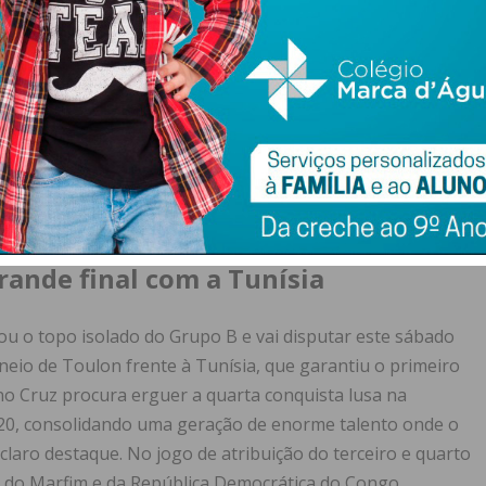
as Quinas
r o primeiro lugar e o consequente acesso à final,
itar. Aos 14 minutos, a formação das Quinas já vencia por
 (9′ e 14′) e de um tento de Mathys de Carvalho (12′). Na
gei Kozlovskiy aos 51 minutos, mas a resposta lusa foi
ara 4-1 escassos minutos depois, abrindo caminho para
para fechar a contagem em 6-1.
rande final com a Tunísia
ou o topo isolado do Grupo B e vai disputar este sábado
rneio de Toulon frente à Tunísia, que garantiu o primeiro
o Cruz procura erguer a quarta conquista lusa na
-20, consolidando uma geração de enorme talento onde o
laro destaque. No jogo de atribuição do terceiro e quarto
a do Marfim e da República Democrática do Congo.