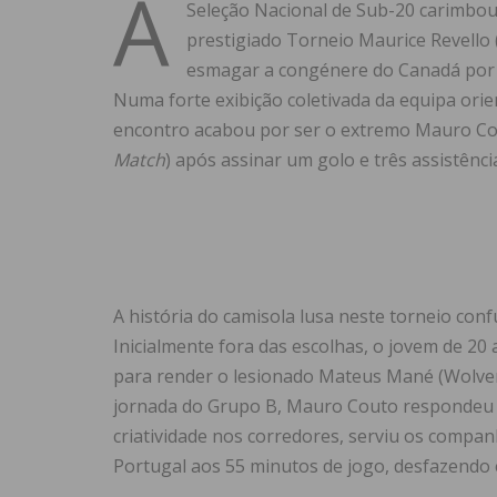
A
Seleção Nacional de Sub-20 carimbou,
prestigiado Torneio Maurice Revello
esmagar a congénere do Canadá por u
Numa forte exibição coletivada da equipa ori
encontro acabou por ser o extremo Mauro Co
Match
) após assinar um golo e três assistênci
A história do camisola lusa neste torneio co
Inicialmente fora das escolhas, o jovem de 2
para render o lesionado Mateus Mané (Wolver
jornada do Grupo B, Mauro Couto respondeu 
criatividade nos corredores, serviu os compan
Portugal aos 55 minutos de jogo, desfazendo e