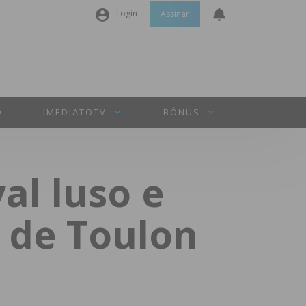
Login
Assinar
Nome de utilizador ou email
*
Senha
*
O
IMEDIATOTV
BÓNUS
Manter sessão
al luso e
INICIAR SESSÃO
l de Toulon
Perdeu a sua senha?