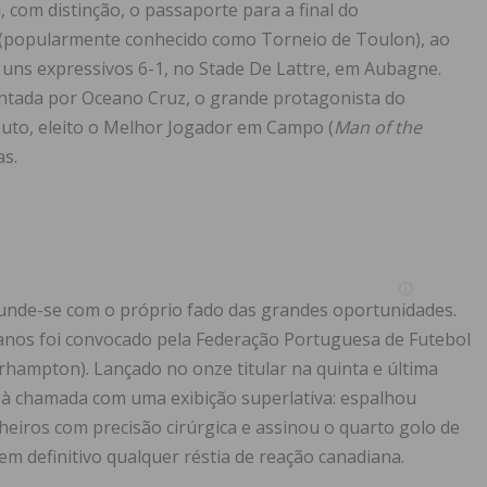
 com distinção, o passaporte para a final do
 (popularmente conhecido como Torneio de Toulon), ao
ns expressivos 6-1, no Stade De Lattre, em Aubagne.
entada por Oceano Cruz, o grande protagonista do
uto, eleito o Melhor Jogador em Campo (
Man of the
as.
nfunde-se com o próprio fado das grandes oportunidades.
0 anos foi convocado pela Federação Portuguesa de Futebol
hampton). Lançado no onze titular na quinta e última
à chamada com uma exibição superlativa: espalhou
heiros com precisão cirúrgica e assinou o quarto golo de
m definitivo qualquer réstia de reação canadiana.