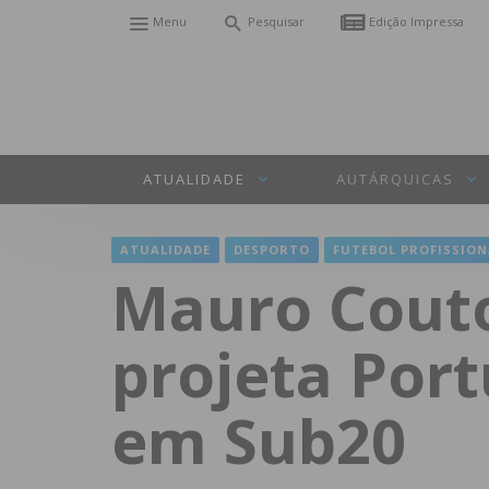
Menu
Pesquisar
Edição Impressa
ATUALIDADE
AUTÁRQUICAS
ATUALIDADE
DESPORTO
FUTEBOL PROFISSION
Mauro Couto 
projeta Port
em Sub20