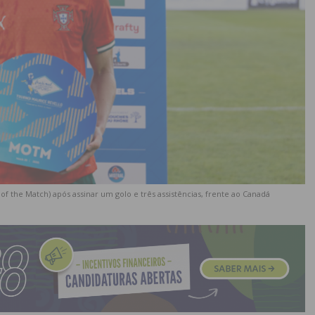
 the Match) após assinar um golo e três assistências, frente ao Canadá