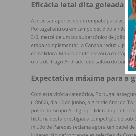
Eficácia letal dita goleada d
A precisar apenas de um empate para assegura
Portugal entrou em campo decidido a não facil
3-0, mercê de um bis supersónico de João Rego
etapa complementar, o Canadá reduziu por Ser
demolidora. Mauro Couto elevou a contagem p
o bis de Tiago Andrade, que saltou do banco 
Expectativa máxima para a g
Com esta vitória categórica, Portugal assegur
(18h00), dia 13 de junho, a grande final do To
posto do Grupo A. O grupo liderado por Ocean
história desta prestigiada competição de sub
miúdo de Paredes reclama agora um papel de c
lugares vão defrontar-se as seleções da Cost