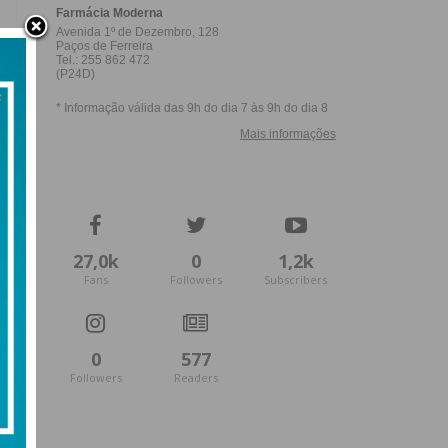
27,0k
0
1,2k
Fans
Followers
Subscribers
0
577
Followers
Readers