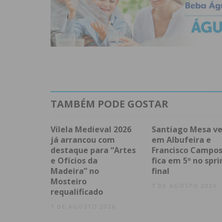
TAMBÉM PODE GOSTAR
Vilela Medieval 2026
Santiago Mesa v
já arrancou com
em Albufeira e
destaque para “Artes
Francisco Campo
e Ofícios da
fica em 5º no spri
Madeira” no
final
Mosteiro
7 DE AGOSTO 2026
requalificado
7 DE AGOSTO 2026