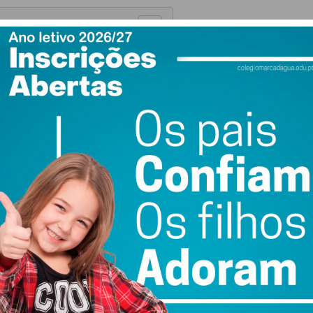
Real a Alvalade
goleada das Quinas
para a grande final com a Tunísia
ter do Imediato
valade
ro Meireles Couto iniciou o seu percurso desportivo
C Paços de Ferreira. Foi na Capital do Móvel que o
estreando-se pela equipa sénior principal quando ainda
. O talento precoce e a capacidade de desequilíbrio nos
g CP, clube que garantiu a sua transferência e onde
a B e na formação principal, com contrato válido até