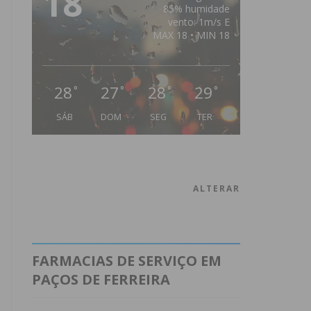
18
85% humidade
vento: 1m/s E
MAX 18 • MIN 18
28
27
28
29
°
°
°
°
SÁB
DOM
SEG
TER
ALTERAR
FARMACIAS DE SERVIÇO EM
PAÇOS DE FERREIRA