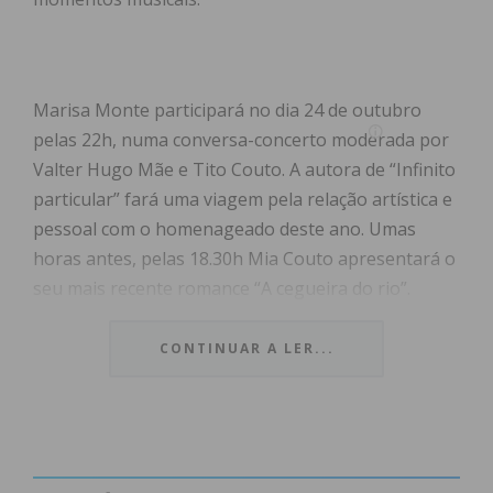
Marisa Monte participará no dia 24 de outubro
pelas 22h, numa conversa-concerto moderada por
Valter Hugo Mãe e Tito Couto. A autora de “Infinito
particular” fará uma viagem pela relação artística e
pessoal com o homenageado deste ano. Umas
horas antes, pelas 18.30h Mia Couto apresentará o
seu mais recente romance “A cegueira do rio”.
No dia seguinte será a vez de Adriana Calcanhotto
CONTINUAR A LER...
subir ao palco para participar no concerto de
Arnaldo Antunes, pelas 21.30h. No sábado, pelas
16h, Adriana Calcanhotto regressa ao palco, ao
lado de Jorge Reis-Sá, para apresentar o livro