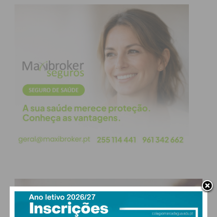
palavras”, a que juntará algumas músicas do seu
repertório. Às 21.30h será apresentado o
documentário “Com a palavra” de Marcelo
Machado, no Recreatório Paroquial.
No dia seguinte será a vez do rapper Mundo
Segundo falar com os alunos, desta feita do
secundário, sobre o poder da escrita. Às 21.30h
será a vez da cantautora Márcia conversar sobre a
relação entre a sua música e a poesia.
Em permanência, o Escritaria contará com duas
exposições: “Pela janela do olhar”, colecção de
retratos dos homenageados do Escritaria por
Mafalda Rocha que estará patente no Ponto C e “Se
PAÇOS DE FERREIRA
você não passa no morro, eu quase morro”, de José
27
A. Nunes, que pode ser visitada na Biblioteca
°
clear sky