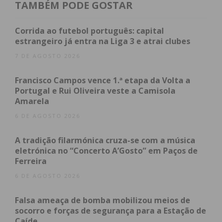
“Quase tudos” que reúne praticamente toda a obra
TAMBÉM PODE GOSTAR
poética do autor de “Agora aqui ninguém precisa
de si”.
Corrida ao futebol português: capital
estrangeiro já entra na Liga 3 e atrai clubes
A tarde de sábado prossegue com um debate com
7 DE AGOSTO 2026
um caráter mais político, estabelecendo pontes
entre o fim da ditadura brasileira e o boom do pop-
Francisco Campos vence 1.ª etapa da Volta a
Portugal e Rui Oliveira veste a Camisola
rock no país da bossa nova, com a participação de
Amarela
Hérica Marmo e Ivan Lima Cavalcanti.
6 DE AGOSTO 2026
O dia só termina com um debate sobre a relação
A tradição filarmónica cruza-se com a música
entre a música e a poesia, com a participação de
eletrónica no “Concerto A’Gosto” em Paços de
Martim Sousa Tavares, Samuel Úria e Mafalda
Ferreira
Veiga, pelas 18.30h, e às 21.30h uma entrevista de
6 DE AGOSTO 2026
fundo a Arnaldo Antunes.
Falsa ameaça de bomba mobilizou meios de
No último dia do Escritaria, 27 de outubro, será
socorro e forças de segurança para a Estação de
Caíde