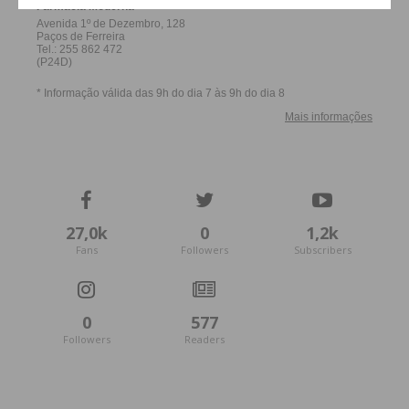
Assine nossa newsletter por e-mail e
obtenha de forma regular a informação
atualizada.
Eu li e concordo com os
termos e
condições
27,0k
0
1,2k
Fans
Followers
Subscribers
0
577
Followers
Readers