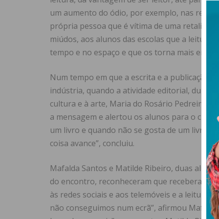
um aumento do ódio, por exemplo, nas redes s
própria pessoa que é vítima de uma retaliação
miúdos, aos alunos das escolas que a leitura 
tempo e no espaço e que os torna mais empát
Num tempo em que a escrita e a publicação de
indústria, quando a atividade editorial, duran
cultura e à arte, Maria do Rosário Pedreira es
a mensagem e alertou os alunos para o clique,
um livro e quando não se gosta de um livro, há
coisa avance”, concluiu.
Mafalda Santos e Matilde Ribeiro, duas alunas
do encontro, reconheceram que receberam a 
às redes sociais e aos telemóveis e a leitura
não conseguimos num ecrã”, afirmou Mafalda S