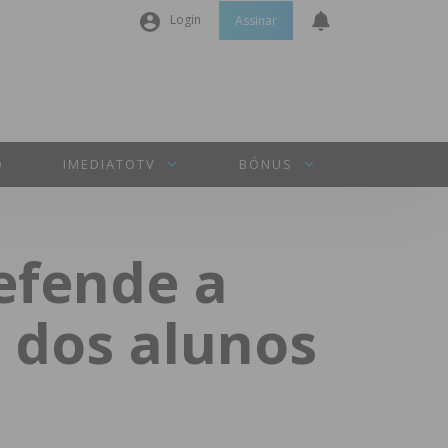
Login
Assinar
Nome de utilizador ou email
*
Senha
*
O
IMEDIATOTV
BÓNUS
Manter sessão
efende a
INICIAR SESSÃO
o dos alunos
Perdeu a sua senha?