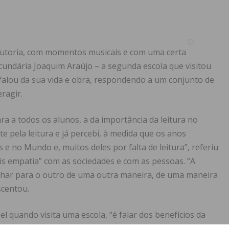
utoria, com momentos musicais e com uma certa
cundária Joaquim Araújo – a segunda escola que visitou
 falou da sua vida e obra, respondendo a um conjunto de
ragir.
 a todos os alunos, a da importância da leitura no
e pela leitura e já percebi, à medida que os anos
e no Mundo e, muitos deles por falta de leitura”, referiu
ais empatia” com as sociedades e com as pessoas. “A
 olhar para o outro de uma outra maneira, de uma maneira
scentou.
l quando visita uma escola, “é falar dos benefícios da
s proteger deles próprios, porque temos vindo a assistir a