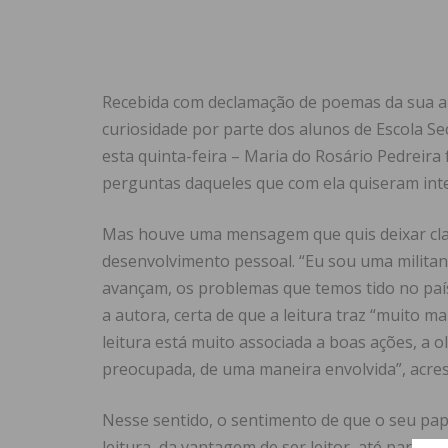
Recebida com declamação de poemas da sua a
curiosidade por parte dos alunos de Escola Se
esta quinta-feira – Maria do Rosário Pedreira
perguntas daqueles que com ela quiseram inte
Mas houve uma mensagem que quis deixar clara
desenvolvimento pessoal. “Eu sou uma militant
avançam, os problemas que temos tido no país 
a autora, certa de que a leitura traz “muito m
leitura está muito associada a boas ações, a
preocupada, de uma maneira envolvida”, acre
Nesse sentido, o sentimento de que o seu pape
leitura, da vantagem de ser leitor, até para o