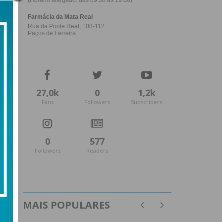
27,0k
0
1,2k
Fans
Followers
Subscribers
0
577
Followers
Readers
MAIS POPULARES