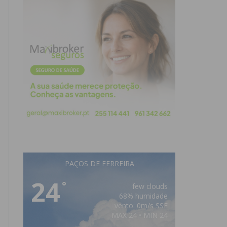
PAÇOS DE FERREIRA
24
°
few clouds
68% humidade
vento: 0m/s SSE
MAX 24 • MIN 24