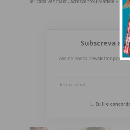
ler cada vez mais”, acrescentou Matilde Ribeiro
Subscreva a n
Assine nossa newsletter por e-m
Eu li e concor