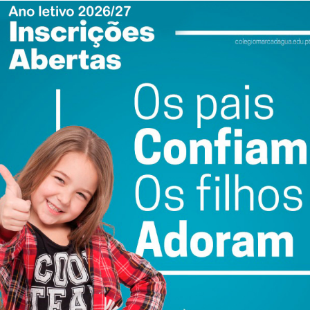
ociais, que acaba por perturbar não só uma outra, mas a
”. E, por isso, defendeu, “temos que ensinar, desde muito
é uma coisa que lhes dá conhecimento, que os faz viajar no
icos com o outro”.
 livros se vulgarizaram, “porque passou tudo a ser uma
te muitos anos, era uma atividade muito mais ligada à
tá certa de que as suas visitas às escolas ajudam a passar
 em vez de desistirem de ler. “Há um clique que se dá com
 muitos outros e algum vai fazer o clique e a partir daí a
 do 12.º ano da Escola Secundária Joaquim Araújo, no final
mensagem. “No mundo atual, nós estamos muito ligados
 acaba por captar várias aptidões ao mesmo tempo, o que
ousa. “Desta conversa, retirei bastante a necessidade de