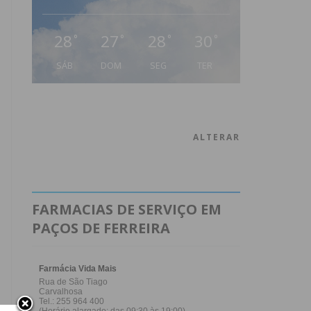
28
27
28
30
°
°
°
°
SÁB
DOM
SEG
TER
ALTERAR
FARMACIAS DE SERVIÇO EM
PAÇOS DE FERREIRA