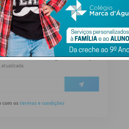
.
ewsletter do Imediato
ail e obtenha de forma regular a informação
atualizada.
do com os
termos e condições