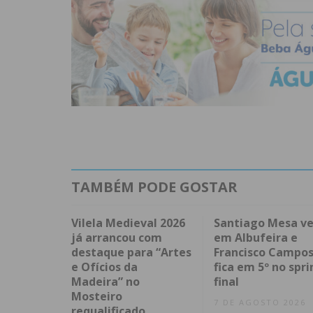
TAMBÉM PODE GOSTAR
Vilela Medieval 2026
Santiago Mesa v
já arrancou com
em Albufeira e
destaque para “Artes
Francisco Campo
e Ofícios da
fica em 5º no spri
Madeira” no
final
Mosteiro
7 DE AGOSTO 2026
requalificado