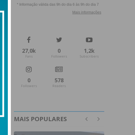
27,0k
0
1,2k
Fans
Followers
Subscribers
0
578
Followers
Readers
MAIS POPULARES