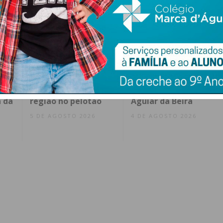
ence
Arranca hoje a 87ª
Luiz Carlos regressa
a e
Volta a Portugal com
da reforma aos 41
vários ciclistas da
anos para reforçar o
 da
região no pelotão
Aguiar da Beira
5 DE AGOSTO 2026
4 DE AGOSTO 2026