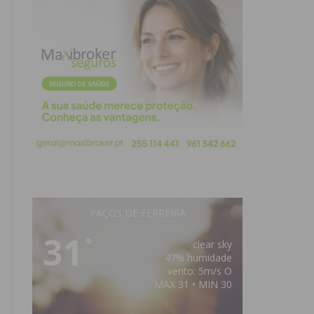
PAÇOS DE FERREIRA
31
°
clear sky
47% humidade
vento: 5m/s O
MAX 31 • MIN 30