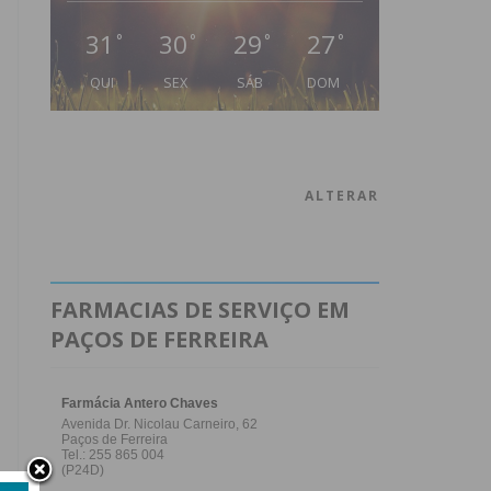
31
30
29
27
°
°
°
°
QUI
SEX
SÁB
DOM
ALTERAR
FARMACIAS DE SERVIÇO EM
PAÇOS DE FERREIRA