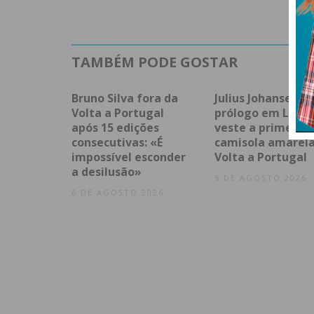
TAMBÉM PODE GOSTAR
Bruno Silva fora da
Julius Johansen v
Volta a Portugal
prólogo em Lisbo
após 15 edições
veste a primeira
consecutivas: «É
camisola amarela
impossível esconder
Volta a Portugal
a desilusão»
5 DE AGOSTO 2026
6 DE AGOSTO 2026