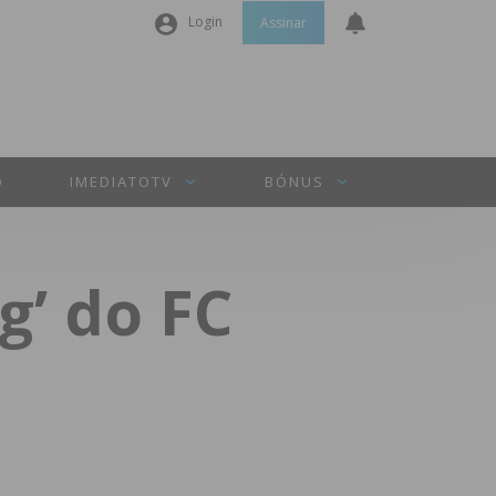
Login
Assinar
Nome de utilizador ou email
*
Senha
*
O
IMEDIATOTV
BÓNUS
Manter sessão
g’ do FC
INICIAR SESSÃO
Perdeu a sua senha?