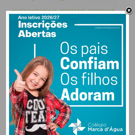
Eu li e concordo com os
termos e
condições
PAÇOS DE FERREIRA
12
°
clear sky
95% humidade
vento: 1m/s E
MAX 12 • MIN 12
30
30
30
28
°
°
°
°
QUI
SEX
SÁB
DOM