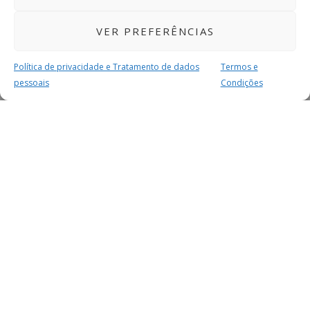
VER PREFERÊNCIAS
Política de privacidade e Tratamento de dados
Termos e
pessoais
Condições
MAIS PARA SI
FACEBOOK
TWITTER
YOUTUBE
INSTAGRAM
READERS
SERVIÇOS