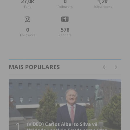
27,0k
0
1,2k
Fans
Followers
Subscribers
0
578
Followers
Readers
MAIS POPULARES
1
(VÍDEO) Carlos Alberto Silva vê