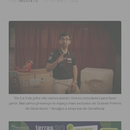
POR
IMEDIATO
27 DE MAIO 2026
"De 2 a 5 de julho não vamos assistir, fomos convidados para fazer
parte. Marcamos presença no espaço mais exclusivo do Grande Prémio
de Silverstone." divulgou a empresa de Carvalhosa