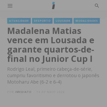
ATUALIDADE
DESPORTO
LOUSADA
MODALIDADES
Madalena Matias
vence em Lousada e
garante quartos-de-
final no Junior Cup I
Rodrigo Leal, primeiro cabeça-de-série,
cumpriu favoritismo e derrotou o japonês
Motoharu Abe (6-2 e 6-4)
POR
IMEDIATO
14 DE MAIO 2026