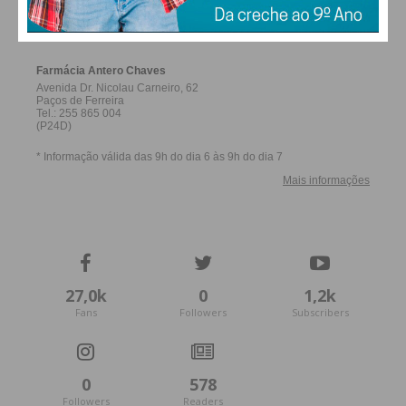
FERREIRA
Imediato
Assine nossa newsletter por e-mail e
obtenha de forma regular a informação
atualizada.
Eu li e concordo com os
termos e
condições
27,0k
0
1,2k
Fans
Followers
Subscribers
0
578
Followers
Readers