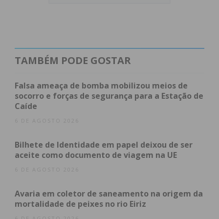
O Domínio de Madalena Matias
Após ter vencido Matilde Novais na eliminatória
anterior, Madalena Matias voltou a defrontar uma
compatriota, desta vez
Beatriz Castro
. A jovem
TAMBÉM PODE GOSTAR
tenista de Coimbra, que treina no Centro de Alto
Rendimento da Federação Portuguesa de Ténis,
Falsa ameaça de bomba mobilizou meios de
socorro e forças de segurança para a Estação de
não conseguiu travar a eficácia de Matias, que
Caíde
fechou o encontro com parciais esclarecedores de
6 DE AGOSTO 2026
6-2 e 6-1
.
Bilhete de Identidade em papel deixou de ser
Infelizmente, a sorte não foi a mesma para
aceite como documento de viagem na UE
Carolina Correia
, que se despediu do torneio após
6 DE AGOSTO 2026
ser superada pela espanhola Marta Gayoso de Los
Rios por um duplo
6-3
.
Avaria em coletor de saneamento na origem da
mortalidade de peixes no rio Eiriz
6 DE AGOSTO 2026