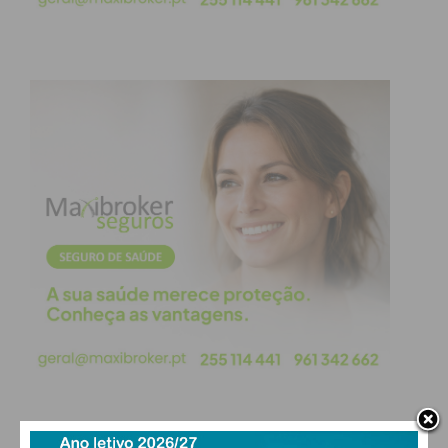
Destaques Internacionais e
Próximos Passos
O dia ficou marcado por duelos intensos, com
destaque para a vitória da espanhola
Carlota
Lujan
sobre a chinesa Juayl Lin, num dos jogos
mais equilibrados da jornada, decidido apenas no
terceiro set (
7-6, 6-7 e 6-4
).
Resultados em destaque (Feminino):
Iva Ivankovic (SUI)
v. Kaula Lorrimer (CAN): 6-
1, 6-2
Milagros Pastuszka (CAN)
v. Scarlett Dattoli
(AUS): 6-2, 2-6, 7-5
Zeliha Nill Cukurluoglu (TUR)
v. Capucine
Dournes (FRA): 6-4, 7-6