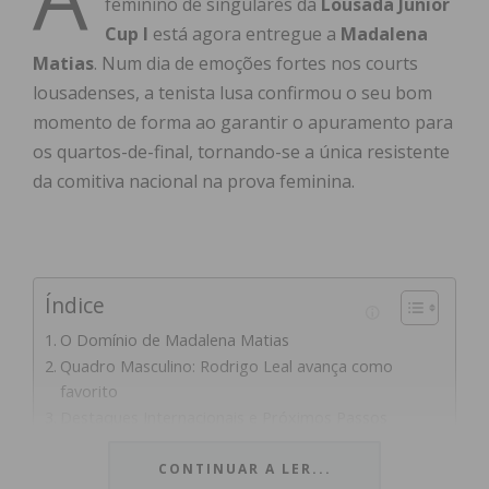
feminino de singulares da
Lousada Junior
Cup I
está agora entregue a
Madalena
Matias
. Num dia de emoções fortes nos courts
lousadenses, a tenista lusa confirmou o seu bom
momento de forma ao garantir o apuramento para
os quartos-de-final, tornando-se a única resistente
da comitiva nacional na prova feminina.
Índice
O Domínio de Madalena Matias
Quadro Masculino: Rodrigo Leal avança como
favorito
Destaques Internacionais e Próximos Passos
Subscreva a newsletter do Imediato
CONTINUAR A LER...