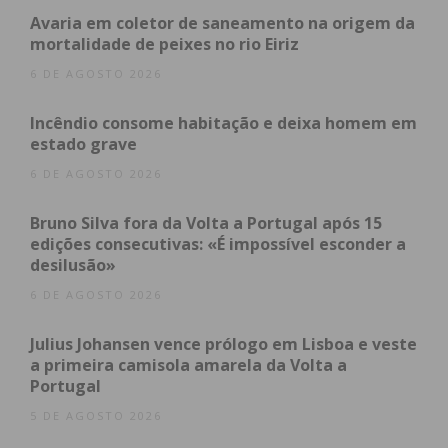
Avaria em coletor de saneamento na origem da
mortalidade de peixes no rio Eiriz
Índice
6 DE AGOSTO 2026
Sem “fantasmas” Paulo Alberto dominou e venceu
em MX1
Incêndio consome habitação e deixa homem em
Gerard Congost reforça liderança do campeonato
estado grave
de MX1
6 DE AGOSTO 2026
Valentino Vazquez superioriza-se em MX2
Lustosa voltou a afirmar-se como a “Catedral do
Bruno Silva fora da Volta a Portugal após 15
Motocross”
edições consecutivas: «É impossível esconder a
Subscreva a newsletter do Imediato
desilusão»
Sem “fantasmas” Paulo Alberto
6 DE AGOSTO 2026
dominou e venceu em MX1
Julius Johansen vence prólogo em Lisboa e veste
a primeira camisola amarela da Volta a
Portugal
O grande destaque da categoria MX1 foi Paulo
Alberto. Regressado do Brasil exclusivamente para
5 DE AGOSTO 2026
disputar a prova de Lustosa, o piloto da Yamaha foi