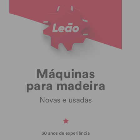
Eu li e concordo com os
termos e
condições