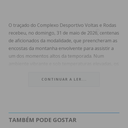
O traçado do Complexo Desportivo Voltas e Rodas
recebeu, no domingo, 31 de maio de 2026, centenas
de aficionados da modalidade, que preencheram as
encostas da montanha envolvente para assistir a
um dos momentos altos da temporada. Num
ambiente vibrante e sob temperaturas elevadas, os
pilotos proporcionaram corridas intensas e de
grande qualidade.
CONTINUAR A LER...
A prova foi organizada pelo Clube Motard de
Figueiras, sob a égide da Federação de
Motociclismo de Portugal, confirmando Lustosa
como uma das grandes referências do motocross
TAMBÉM PODE GOSTAR
nacional.