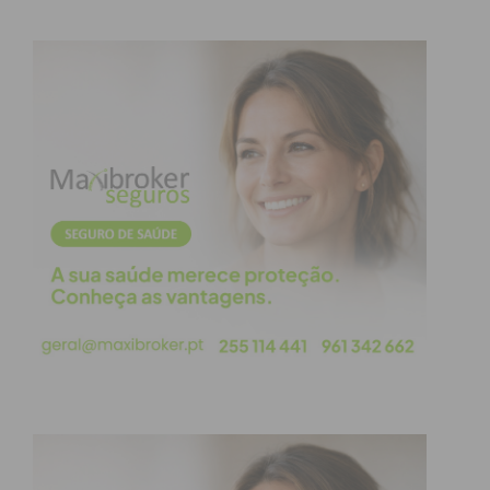
o mais rápido nas duas mangas, conquistando uma
vitória categórica.
Depois da queda sofrida na temporada passada
nesta mesma pista, que condicionou o restante ano
competitivo, Paulo Alberto regressou determinado
a fazer a diferença. Com uma condução
irrepreensível ao longo do exigente traçado da
Quinta da Azenha, o piloto demonstrou excelente
forma física e um ritmo superior à concorrência,
dominando ambas as corridas.
Na segunda posição terminou Gerard Congost, que
somou 44 pontos graças à sua regularidade ao
longo das duas mangas. O piloto espanhol manteve
sempre um ritmo elevado e consolidou o segundo
lugar da classificação geral. O terceiro posto foi