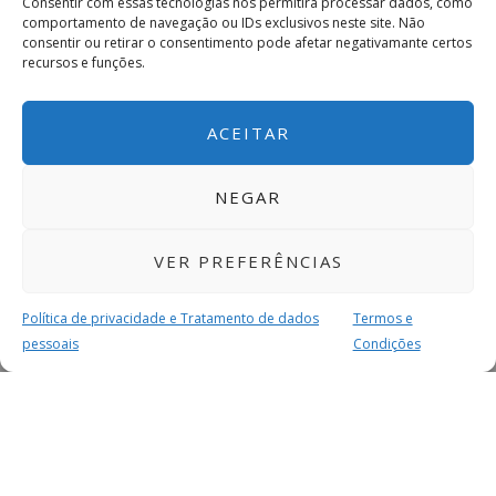
Consentir com essas tecnologias nos permitirá processar dados, como
comportamento de navegação ou IDs exclusivos neste site. Não
consentir ou retirar o consentimento pode afetar negativamante certos
recursos e funções.
ACEITAR
NEGAR
VER PREFERÊNCIAS
Política de privacidade e Tratamento de dados
Termos e
pessoais
Condições
MAIS PARA SI