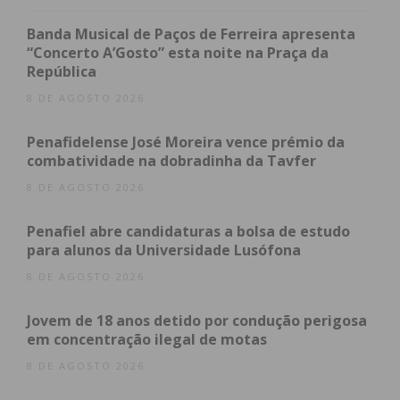
futuras com o novo presidente.
“Por aquilo que
conheço não será difícil nós estabelecermos
Banda Musical de Paços de Ferreira apresenta
uma relação de cooperação entre o Governo e a
“Concerto A’Gosto” esta noite na Praça da
República
Presidência da República, obviamente
respeitando as políticas que nós temos no
8 DE AGOSTO 2026
Governo e que o presidente tem nas mais
Penafidelense José Moreira vence prémio da
diversas matérias”.
combatividade na dobradinha da Tavfer
8 DE AGOSTO 2026
Subscreva a newsletter do
Penafiel abre candidaturas a bolsa de estudo
para alunos da Universidade Lusófona
Imediato
8 DE AGOSTO 2026
Assine nossa newsletter por e-mail e
Jovem de 18 anos detido por condução perigosa
obtenha de forma regular a informação
em concentração ilegal de motas
atualizada.
8 DE AGOSTO 2026