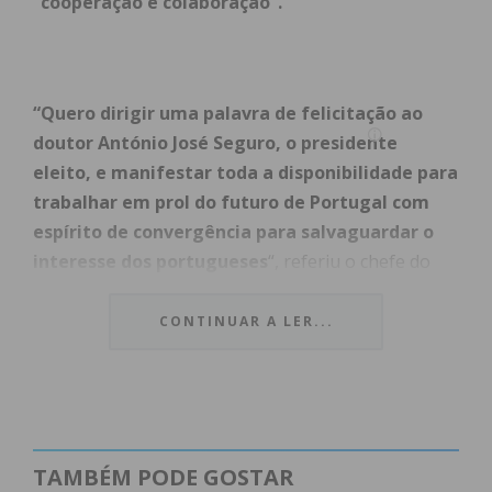
“cooperação e colaboração”.
“Quero dirigir uma palavra de felicitação ao
doutor António José Seguro, o presidente
eleito, e manifestar toda a disponibilidade para
trabalhar em prol do futuro de Portugal com
espírito de convergência para salvaguardar o
interesse dos portugueses
“, referiu o chefe do
Governo.
CONTINUAR A LER...
Dando nota de que a cooperação e a colaboração
“serão a nota dominante da estabilidade
política em Portugal neste período que agora
se abre de cerca de três anos e meio se eleições
nacionais”
, mostrou-se confiante nas relações
TAMBÉM PODE GOSTAR