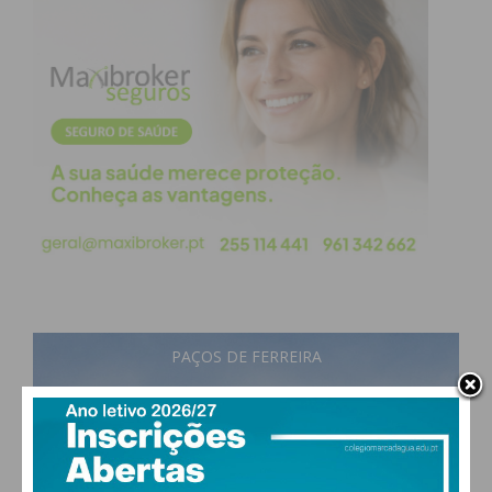
PAÇOS DE FERREIRA
23
°
scattered clouds
74% humidade
vento: 3m/s O
MAX 23 • MIN 23