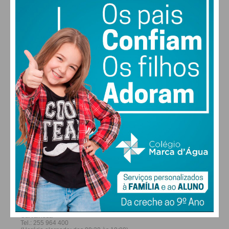
22
26
28
30
°
°
°
°
SÁB
DOM
SEG
TER
ALTERAR
FARMACIAS DE SERVIÇO EM PAÇOS DE
FERREIRA