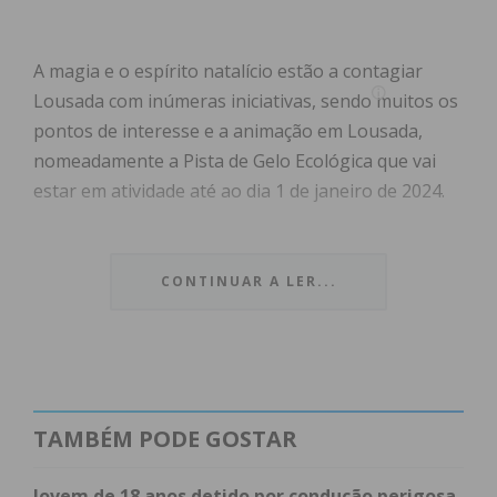
A magia e o espírito natalício estão a contagiar
Lousada com inúmeras iniciativas, sendo muitos os
pontos de interesse e a animação em Lousada,
nomeadamente a Pista de Gelo Ecológica que vai
estar em atividade até ao dia 1 de janeiro de 2024.
Como forma de fomentar e potenciar a iniciativa
“Comprar em Lousada Vila Natal”, o Município de
CONTINUAR A LER...
Lousada vai disponibilizar, a cada estabelecimento
comercial aderente, bilhetes de entrada na Pista de
Gelo Ecológica, pelo valor simbólico de €1 (o valor
da entrada normal é de €3).
TAMBÉM PODE GOSTAR
Os estabelecimentos interessados em participar
nesta iniciativa devem fazer a sua inscrição através
Jovem de 18 anos detido por condução perigosa