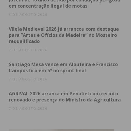
do formulário disponibilizado em https://www.cm-
em concentração ilegal de motas
lousada.pt/p/compraremlousada.
8 DE AGOSTO 2026
Após esta inscrição, vai ser distribuído um dístico
Vilela Medieval 2026 já arrancou com destaque
para “Artes e Ofícios da Madeira” no Mosteiro
identificativo para colocação na sua montra.
requalificado
O valor mínimo que confere o direito ao cliente de
7 DE AGOSTO 2026
receber o bilhete de entrada deve encontrar-se
Santiago Mesa vence em Albufeira e Francisco
afixado no interior do estabelecimento e em local
Campos fica em 5º no sprint final
bem visível.
7 DE AGOSTO 2026
AGRIVAL 2026 arranca em Penafiel com recinto
Subscreva a newsletter do
renovado e presença do Ministro da Agricultura
Imediato
7 DE AGOSTO 2026
Assine nossa newsletter por e-mail e