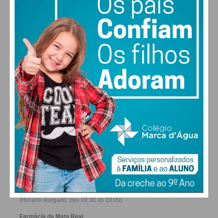
29
27
28
30
°
°
°
°
SÁB
DOM
SEG
TER
ALTERAR
FARMACIAS DE SERVIÇO EM PAÇOS DE
FERREIRA