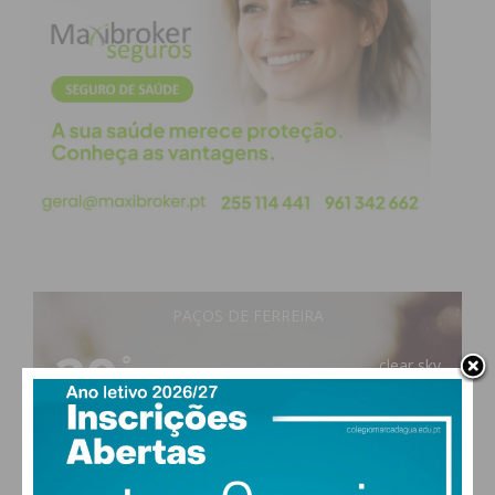
PAÇOS DE FERREIRA
29
°
clear sky
52% humidade
vento: 5m/s OSO
MAX 29 • MIN 28