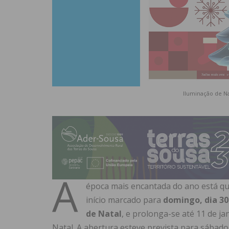
Iluminação de Na
A
época mais encantada do ano está q
início marcado para
domingo, dia 30
de Natal
, e prolonga-se até 11 de 
Natal. A abertura esteve prevista para sábado