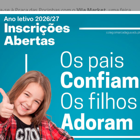
ga-se à Praça das Pocinhas com o
Vila Market
, uma feira
mércio local. Roupa, calçado, acessórios e muitas
iente festivo que incentiva as compras no comércio de
se por todo o mês. No dia
12, o Coro Infantil e Juvenil do
a cantata “Criança Milagre”
. Seguem-se dois dias
a S. Silvestre da Pequenada
e o
Concerto de Natal
, no
ação especial de Daniel Pinto
. Já no
dia 14
, domingo,
Chegada do Pai Natal, acompanhada pelo animado
e 1.º ciclo vão ter a oportunidade de
escrever o seu
de correio instalada junto à sua Casa, para seguir viagem