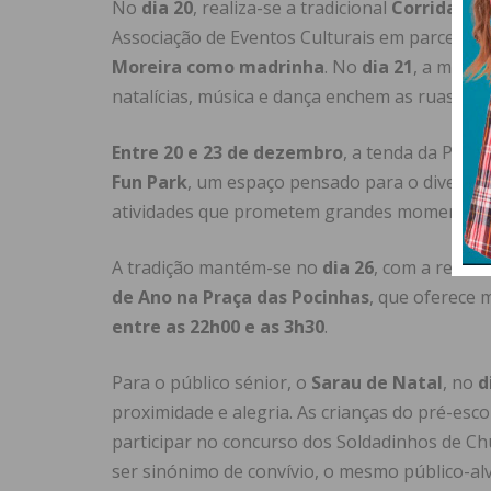
No
dia 20
, realiza-se a tradicional
Corrida de 
Associação de Eventos Culturais em parceria 
Moreira como madrinha
. No
dia 21
, a magia
natalícias, música e dança enchem as ruas de c
Entre 20 e 23 de dezembro
, a tenda da Praç
Fun Park
, um espaço pensado para o divertime
atividades que prometem grandes momentos e
A tradição mantém-se no
dia 26
, com a realiz
de Ano na Praça das Pocinhas
, que oferece 
entre as 22h00 e as 3h30
.
Para o público sénior, o
Sarau de Natal
, no
d
proximidade e alegria. As crianças do pré-escol
participar no concurso dos Soldadinhos de Ch
ser sinónimo de convívio, o mesmo público-alvo