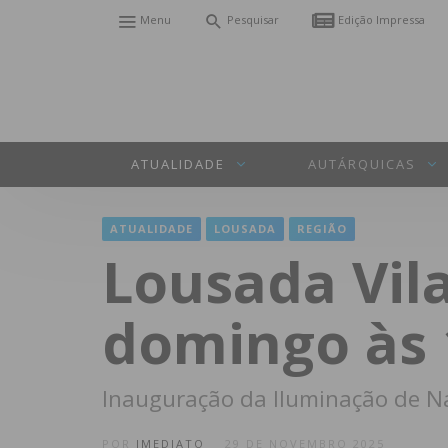
Menu
Pesquisar
Edição Impressa
ATUALIDADE
AUTÁRQUICAS
ATUALIDADE
LOUSADA
REGIÃO
Lousada Vil
domingo às
Inauguração da Iluminação de Nat
POR
IMEDIATO
29 DE NOVEMBRO 2025