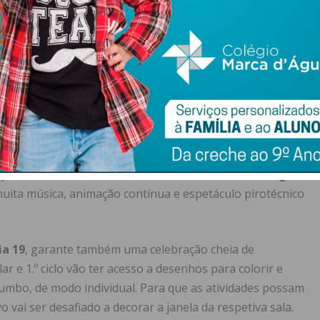
S. Silvestre
, organizada pela LADEC – Lousada
com o Município, que este ano conta com a
atleta Sara
 continua com a
Parada de Natal
, onde personagens
or e fantasia.
a das Pocinhas transforma-se no animado
Lousada Natal
nto das crianças, com insufláveis, jogos e várias
m família.
ação da
Feira das Oitavas
, e, a fechar o ano, a
Passagem
muita música, animação contínua e espetáculo pirotécnico
ia 19
, garante também uma celebração cheia de
ar e 1.º ciclo vão ter acesso a desenhos para colorir e
umbo, de modo individual. Para que as atividades possam
 vai ser desafiado a decorar a janela da respetiva sala.