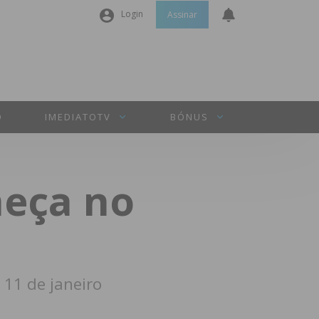
Login
Assinar
Nome de utilizador ou email
*
Senha
*
O
IMEDIATOTV
BÓNUS
Manter sessão
meça no
INICIAR SESSÃO
Perdeu a sua senha?
 11 de janeiro