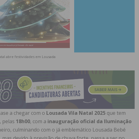
tal abre festividades em Lousada
uase a chegar com o
Lousada Vila Natal 2025
que tem
, pelas
18h00
, com a
inauguração oficial da Iluminação
janeiro, culminando com o já emblemático Lousada Bebé
, mas devido à previsão de chuva forte, passa a ser no