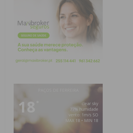
PAÇOS DE FERREIRA
18
°
clear sky
77% humidade
vento: 1m/s SO
MAX 18 • MIN 18