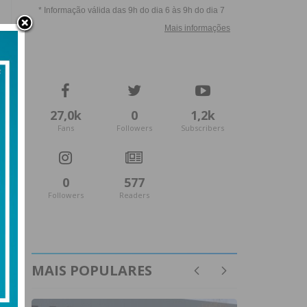
27,0k
0
1,2k
Fans
Followers
Subscribers
0
577
Followers
Readers
MAIS POPULARES