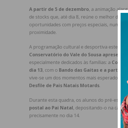
A partir de 5 de dezembro
, a animação alar
de stocks que, até dia 8, reúne o melhor do co
oportunidades com preços especiais, num amb
proximidade.
A programação cultural e desportiva estende-
Conservatório do Vale do Sousa apresenta 
especialmente dedicados às famílias: a
Corrid
dia 13
, com o
Bando das Gaitas e a particip
vive-se um dos momentos mais esperados:
a 
Desfile de Pais Natais Motards
.
Durante esta quadra, os alunos do pré-escolar 
postal ao Pai Natal
, depositando-o na caixa 
precisamente no dia 14.