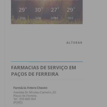
29
30
27
29
°
°
°
°
SEX
SÁB
DOM
SEG
ALTERAR
FARMACIAS DE SERVIÇO EM
PAÇOS DE FERREIRA