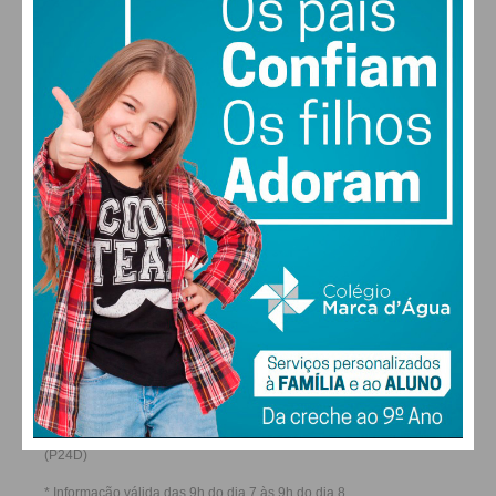
29
27
28
29
°
°
°
°
SÁB
DOM
SEG
TER
ALTERAR
FARMACIAS DE SERVIÇO EM PAÇOS DE
FERREIRA