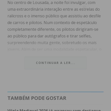
No centro de Lousada, a noite foi invulgar, com
uma extraordinária interação entre as estrelas do
ralicross e o imenso público que assistiu ao desfile
de carros e pilotos. Num contexto de espetáculo
completamente diferente, os pilotos dirigiram-se
ao público para dar autógrafos e tirar selfies,
surpreendendo muita gente, sobretudo os mais
jovens. Além de ser uma modalidade espetacular, o
ralicross saiu da sua bolha e ficou muito mais
próximo dos fãs.
CONTINUAR A LER...
Hoje, sexta-feira, os melhores carros e pilotos da
ralicross estiveram em pista para o shakedown.
Uma curta sessão de testes que possibilitou o
contacto do WRX com o renovado circuito misto
TAMBÉM PODE GOSTAR
(60% asfalto e 40% terra), com zonas rápidas e
curvas muito técnicas, e com os novos pneus de
Vilela Medieval 2026 já arrancou com destaque