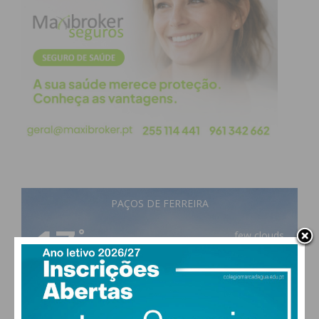
Subscreva a newsletter do
Imediato
Assine nossa newsletter por e-mail e
obtenha de forma regular a informação
atualizada.
Eu li e concordo com os
termos e
PAÇOS DE FERREIRA
condições
17
°
few clouds
92% humidade
vento: 1m/s ESE
MAX 17 • MIN 17