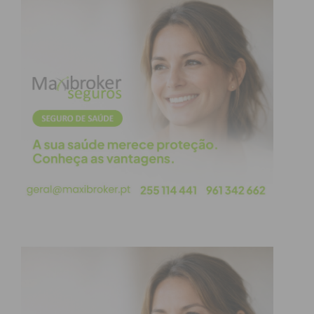
A parte verdadeiramente competitiva começa
amanhã, com os treinos livres das categorias Euro
RX3, Euro RX1, World RX e Kartcross durante a
manhã. As duas primeiras corridas de qualificação
realizam-se durante a tarde. Quatro voltas a fundo
e de grande incerteza quanto ao vencedor, já que a
passagem obrigatória pela Joker Lap pode virar a
corrida de um momento para o outro.
Amanhã, a Sport TV4 vai transmitir as duas
corridas de qualificação, a partir das 13h30. No
domingo, a Sport TV6 vai transmitir as restantes
corridas de qualificação, semifinais e finais das
quatro categorias, a partir das 10h30.