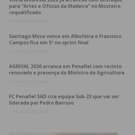
mistura macia da Hoogier. Estiveram em pista duas
para “Artes e Ofícios da Madeira” no Mosteiro
requalificado
tecnologias diferentes: carros com motor térmico
de 600 cv, que usam combustível sustentável, e
7 DE AGOSTO 2026
carros com dois motores elétricos, com 680 cv.
Santiago Mesa vence em Albufeira e Francisco
Ambos com um poder de aceleração
Campos fica em 5º no sprint final
impressionante, só precisando de escassos 1,8
7 DE AGOSTO 2026
segundos para chegar dos 0 aos 100 km/h.
AGRIVAL 2026 arranca em Penafiel com recinto
Na primeira batalha de tecnologias, os elétricos
renovado e presença do Ministro da Agricultura
foram mais velozes, embora tenha havido grande
7 DE AGOSTO 2026
equilíbrio de andamento. Os irmãos Kevin e Timmy
Hansen (ambos em Peugeot 208 RX1) a
FC Penafiel SAD cria equipa Sub-23 que vai ser
estabelecerem os dois melhores tempos separados
liderada por Pedro Barroso
por 1,3 segundos, enquanto o heptacampeão do
7 DE AGOSTO 2026
mundo Johan Krisfofferson realizou a terceira
melhor volta com o VW Polo WRX.